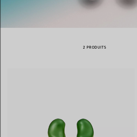
Alliances pour femme
Alliances pour hommes
2 PRODUITS
Prenez
rendez-vous
avec un 