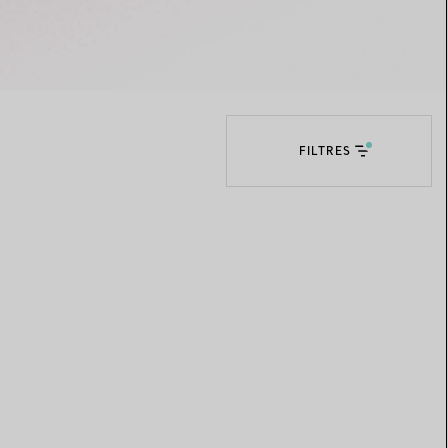
Elsa Peretti®
Comment assortir alliance et
bague de fiançailles
FILTRES