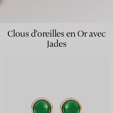
Bagues pour couples
Bagues Eternité
Clous d’oreilles en Or avec
Jades
expert en diamants Tiffany.