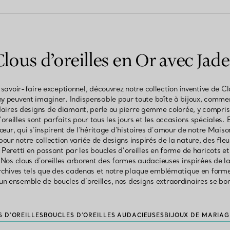
Clous d’oreilles en Or avec Jade
 savoir-faire exceptionnel, découvrez notre collection inventive de Cl
any peuvent imaginer. Indispensable pour toute boîte à bijoux, commen
daires designs de diamant, perle ou pierre gemme colorée, y compris
’oreilles sont parfaits pour tous les jours et les occasions spéciale
cœur, qui s’inspirent de l’héritage d’histoires d’amour de notre Maiso
ur notre collection variée de designs inspirés de la nature, des fleu
Peretti en passant par les boucles d’oreilles en forme de haricots et 
os clous d’oreilles arborent des formes audacieuses inspirées de la le
rchives tels que des cadenas et notre plaque emblématique en forme 
un ensemble de boucles d’oreilles, nos designs extraordinaires se bon
 D’OREILLES
BOUCLES D’OREILLES AUDACIEUSES
BIJOUX DE MARIAG