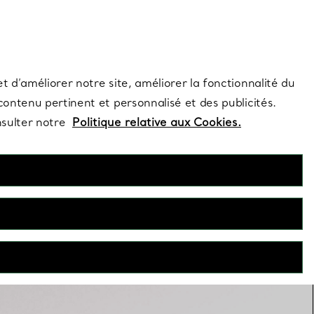
s et exclusivités de la Maison.
Contactez-nous
Connectez-vo
t d’améliorer notre site, améliorer la fonctionnalité du
 contenu pertinent et personnalisé et des publicités.
nsulter notre
Politique relative aux Cookies.
Clous d’oreilles
iamant aux créations de caractère en or rose, nos boucles
seules ou en accumulation pour souligner votre style unique.