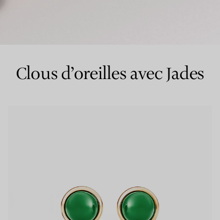
Bagues pour couples
Bagues Eternité
Clous d’oreilles avec Jades
expert en diamants Tiffany.