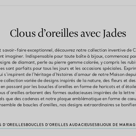
Clous d’oreilles avec Jades
t savoir-faire exceptionnel, découvrez notre collection inventive de C
ent imaginer. Indispensable pour toute boîte à bijoux, commencez par 
esigns de diamant, perle ou pierre gemme colorée, y compris les rubi
lles sont parfaits pour tous les jours et les occasions spéciales. Exp
ui s’inspirent de l’héritage d’histoires d’amour de notre Maison depu
collection variée de designs inspirés de la nature, des fleurs et des
n passant par les boucles d’oreilles en forme de haricots et d’étoile
s d’oreilles arborent des formes audacieuses inspirées de la lettre T
tels que des cadenas et notre plaque emblématique en forme de cœur.
semble de boucles d’oreilles, nos designs extraordinaires se bonifie
 D’OREILLES
BOUCLES D’OREILLES AUDACIEUSES
BIJOUX DE MARIAG