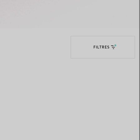
Elsa Peretti®
Comment assortir alliance et
bague de fiançailles
FILTRES