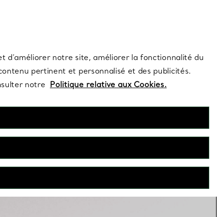
s et exclusivités de la Maison.
Contactez-nous
Connectez-vo
t d’améliorer notre site, améliorer la fonctionnalité du
 contenu pertinent et personnalisé et des publicités.
nsulter notre
Politique relative aux Cookies.
Clous d’oreilles
iamant aux créations de caractère en or rose, nos boucles
seules ou en accumulation pour souligner votre style unique.