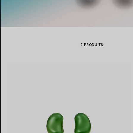
Alliances pour femme
Alliances pour hommes
2 PRODUITS
Prenez
rendez-vous
avec un 