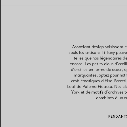
Associant design saisissant e
seuls les artisans Tiffany peuv
telles que nos légendaires d
encore. Les petits clous d’orei
d’oreilles en forme de cœur, q
marquantes, optez pour notre 
emblématiques d’Elsa Peretti e
Leaf de Paloma Picasso. Nos clou
York et de motifs d’archives 
combinés à un en
PENDANTS