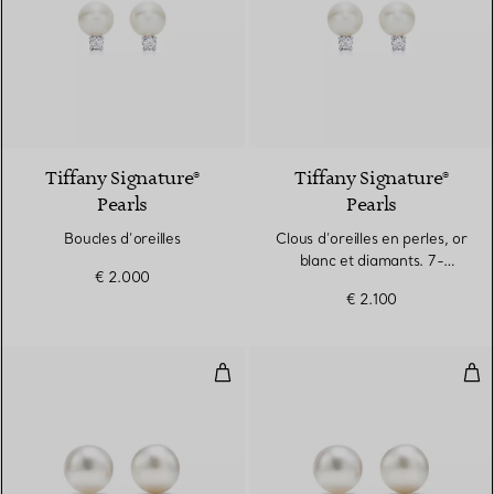
2 Couleurs
Tiffany Signature®
Tiffany Signature®
Pearls
Pearls
Boucles d’oreilles
Clous d’oreilles en perles, or
blanc et diamants. 7-
€ 2.000
7,5 mm.
€ 2.100
Boucles d’oreilles
Bouc