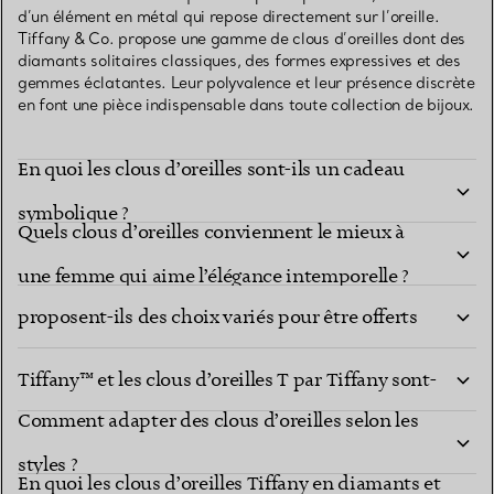
d’un élément en métal qui repose directement sur l’oreille.
Tiffany & Co. propose une gamme de clous d’oreilles dont des
diamants solitaires classiques, des formes expressives et des
gemmes éclatantes. Leur polyvalence et leur présence discrète
en font une pièce indispensable dans toute collection de bijoux.
En quoi les clous d’oreilles sont-ils un cadeau
symbolique ?
Quels clous d’oreilles conviennent le mieux à
Les clous d’oreilles Tiffany & Co. ornés de pierres
une femme qui aime l’élégance intemporelle ?
proposent-ils des choix variés pour être offerts
En quoi les clous d’oreilles cœur Return to
en cadeau ?
Tiffany™ et les clous d’oreilles T par Tiffany sont-
Comment adapter des clous d’oreilles selon les
ils des cadeaux uniques ?
styles ?
En quoi les clous d’oreilles Tiffany en diamants et