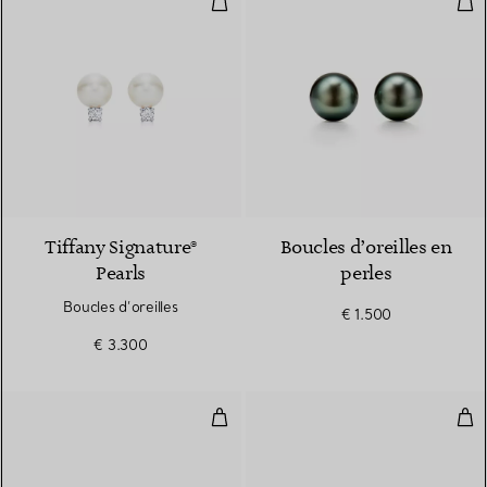
2 Couleurs
Tiffany Signature®
Boucles d’oreilles en
Pearls
perles
Boucles d’oreilles
€ 1.500
€ 3.300
Boucles d’oreilles
Clou