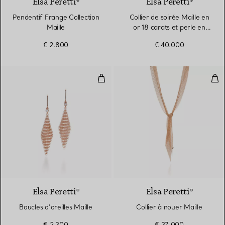
Elsa Peretti®
Elsa Peretti®
Pendentif Frange Collection
Collier de soirée Maille en
Maille
or 18 carats et perle en
émeraude polie
€ 2.800
€ 40.000
Boucles d’oreilles Maille
Coll
Elsa Peretti®
Elsa Peretti®
Boucles d’oreilles Maille
Collier à nouer Maille
€ 2.300
€ 37.000