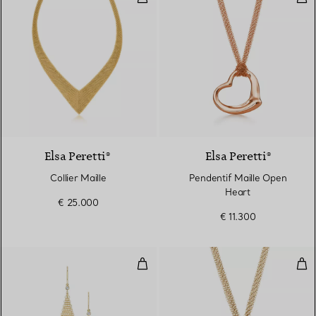
Elsa Peretti®
Elsa Peretti®
Collier Maille
Pendentif Maille Open
Heart
€ 25.000
€ 11.300
Boucles d'oreilles Maille
Pen