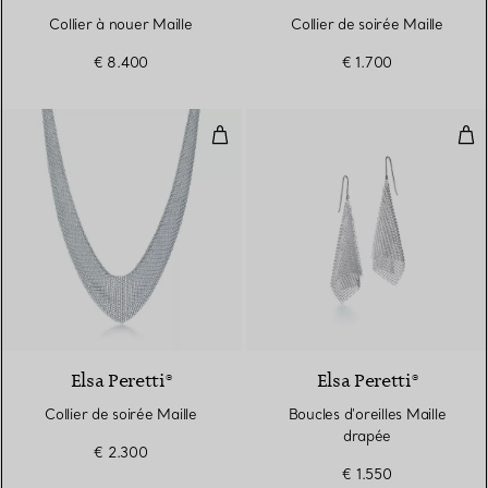
Collier à nouer Maille
Collier de soirée Maille
€ 8.400
€ 1.700
Collier de soirée Maille
Bouc
Elsa Peretti®
Elsa Peretti®
Collier de soirée Maille
Boucles d'oreilles Maille
drapée
€ 2.300
€ 1.550