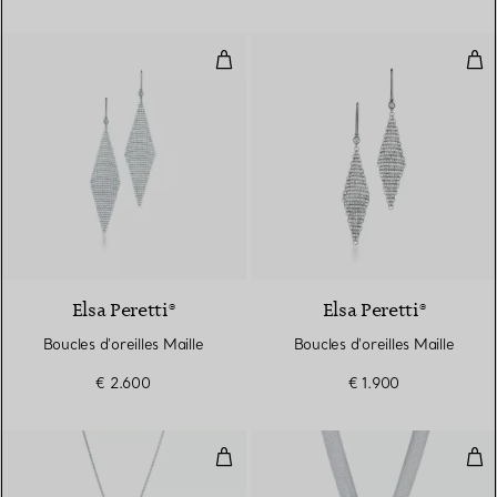
Boucles d'oreilles Maille
Bouc
Elsa Peretti®
Elsa Peretti®
Boucles d'oreilles Maille
Boucles d'oreilles Maille
€ 2.600
€ 1.900
Pendentif Frange Collection Mail
Coll