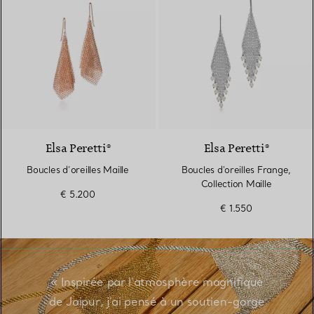
Elsa Peretti®
Elsa Peretti®
Boucles d’oreilles Maille
Boucles d'oreilles Frange,
Collection Maille
€ 5.200
€ 1.550
« Inspirée par l’atmosphère magnifique
de Jaipur, j’ai pensé à un soutien-gorge