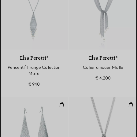
Elsa Peretti®
Elsa Peretti®
Pendentif Frange Collection
Collier à nouer Maille
Maille
€ 4.200
€ 940
Boucles d'oreilles Maille drapée
Pen