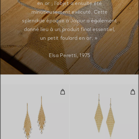
en or ; l’objet a ensuite été
minutieusement exécuté. Cette
splendide époque à Jaipur a également
donné lieu à un produit final essentiel,
un petit foulard en or. »
Elsa Peretti, 1975
Boucles d'oreilles Frange, Collect
Bouc