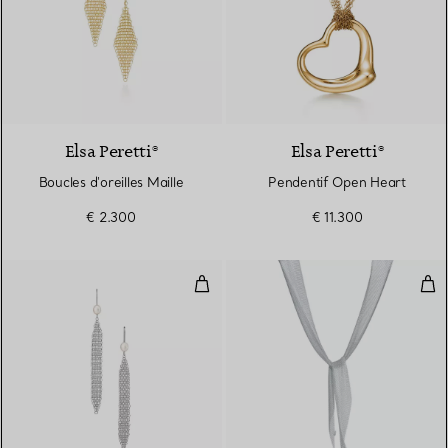
2 Matériaux
Elsa Peretti®
Elsa Peretti®
Boucles d'oreilles Maille
Pendentif Open Heart
€ 2.300
€ 11.300
Boucles d'oreilles Houppe, Collec
Coll