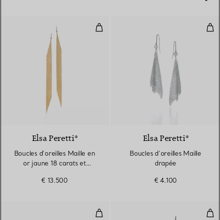
Boucles d’oreilles Maille en or j
Bouc
Elsa Peretti®
Elsa Peretti®
Boucles d’oreilles Maille en
Boucles d’oreilles Maille
or jaune 18 carats et
drapée
diamants
€ 13.500
€ 4.100
Boucles d’oreilles Maille
Bouc