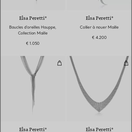
Elsa Peretti®
Elsa Peretti®
Boucles d'oreilles Houppe,
Collier à nouer Maille
Collection Maille
€ 4.200
€ 1.050
Collier à nouer Maille
Coll
Elsa Peretti®
Elsa Peretti®