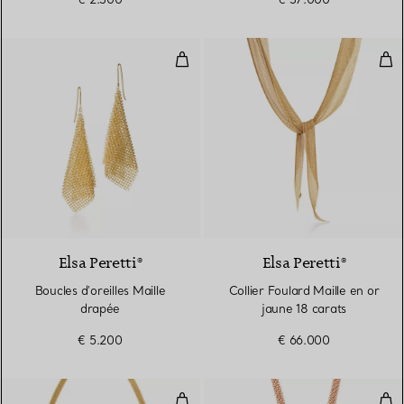
Boucles d'oreilles Maille drapée
Coll
Elsa Peretti®
Elsa Peretti®
Boucles d'oreilles Maille
Collier Foulard Maille en or
drapée
jaune 18 carats
€ 5.200
€ 66.000
Collier Maille
Pen