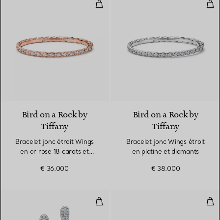
Bracelet jonc étroit Wings en or 
Bra
2 Matériaux
Bird on a Rock by
Bird on a Rock by
Tiffany
Tiffany
Bracelet jonc étroit Wings
Bracelet jonc Wings étroit
en or rose 18 carats et
en platine et diamants
diamants
€ 36.000
€ 38.000
Pendants d’oreilles Wings en pla
Bag