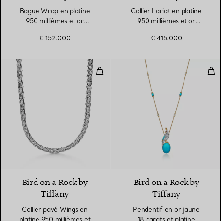
Bague Wrap en platine
Collier Lariat en platine
950 millièmes et or
950 millièmes et or
18 carats avec turquoise et
18 carats avec turquoise
€ 152.000
€ 415.000
diamants
Collier pavé Wings en platine 95
Pend
Bird on a Rock by
Bird on a Rock by
Tiffany
Tiffany
Collier pavé Wings en
Pendentif en or jaune
platine 950 millièmes et
18 carats et platine