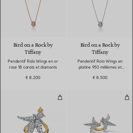
2 Matériaux
Bird on a Rock by
Bird on a Rock by
Tiffany
Tiffany
Pendentif Rolo Wings en or
Pendentif Rolo Wings en
rose 18 carats et diamants
platine 950 millièmes et
diamants
€ 8.200
€ 8.500
Bague Bird en platine, or et dia
Bag