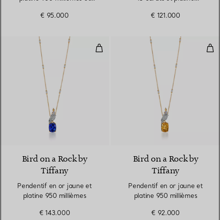
diamants
950 millièmes
€ 95.000
€ 121.000
Pendentif en or jaune et platine 
Pen
Bird on a Rock by
Bird on a Rock by
Tiffany
Tiffany
Pendentif en or jaune et
Pendentif en or jaune et
platine 950 millièmes
platine 950 millièmes
€ 143.000
€ 92.000