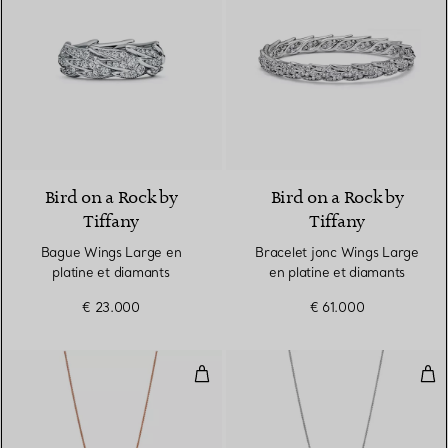
2 Matériaux
Bird on a Rock by
Bird on a Rock by
Tiffany
Tiffany
Bague Wings Large en
Bracelet jonc Wings Large
platine et diamants
en platine et diamants
€ 23.000
€ 61.000
Pendentif Rolo Wings en or rose 
Pen