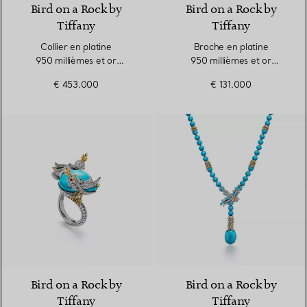
Bird on a Rock by
Bird on a Rock by
Tiffany
Tiffany
Collier en platine
Broche en platine
950 millièmes et or
950 millièmes et or
18 carats avec tanzanite et
18 carats avec turquoise et
€ 453.000
€ 131.000
diamants
diamants
Bird on a Rock by
Bird on a Rock by
Tiffany
Tiffany