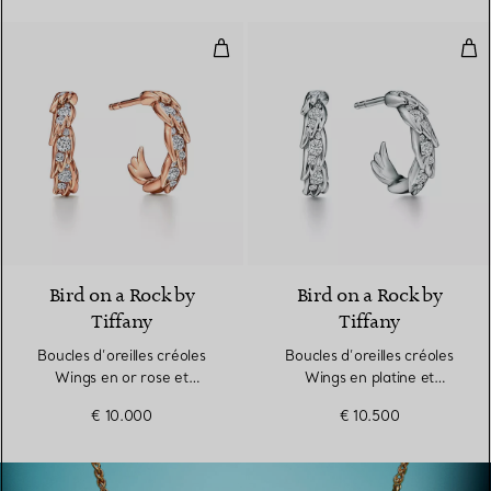
Boucles d’oreilles créoles Wings 
Bouc
2 Matériaux
Bird on a Rock by
Bird on a Rock by
Tiffany
Tiffany
Boucles d’oreilles créoles
Boucles d’oreilles créoles
Wings en or rose et
Wings en platine et
diamants
diamants
€ 10.000
€ 10.500