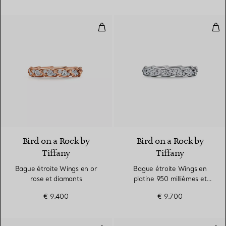
Bague étroite Wings en or rose 
Bag
2 Matériaux
Bird on a Rock by
Bird on a Rock by
Tiffany
Tiffany
Bague étroite Wings en or
Bague étroite Wings en
rose et diamants
platine 950 millièmes et
diamants
€ 9.400
€ 9.700