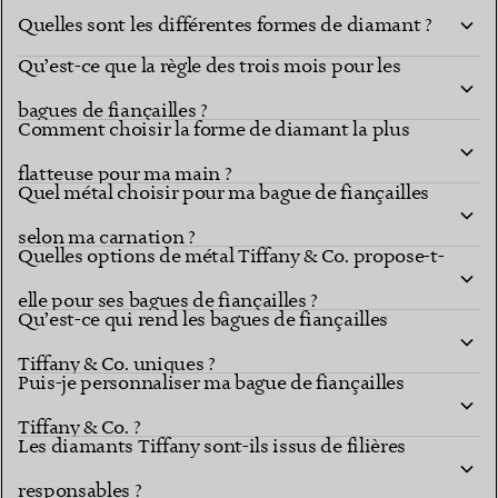
Quelles sont les différentes formes de diamant ?
Qu’est-ce que la règle des trois mois pour les
Les formes de diamant
montures les plus connues
bagues de fiançailles ?
Comment choisir la forme de diamant la plus
flatteuse pour ma main ?
Quel métal choisir pour ma bague de fiançailles
selon ma carnation ?
Quelles options de métal Tiffany & Co. propose-t-
elle pour ses bagues de fiançailles ?
Qu’est-ce qui rend les bagues de fiançailles
Tiffany & Co. uniques ?
Puis-je personnaliser ma bague de fiançailles
explorer les
différentes formes
Tiffany & Co. ?
Les diamants Tiffany sont-ils issus de filières
Studio des bagues Tiffany
responsables ?