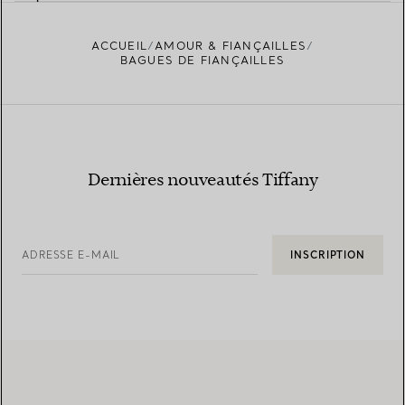
ACCUEIL
AMOUR & FIANÇAILLES
BAGUES DE FIANÇAILLES
En savoir plus sur la provenance de nos
diamants et notre approvisionnement responsable
Dernières nouveautés Tiffany
ADRESSE E-MAIL
INSCRIPTION