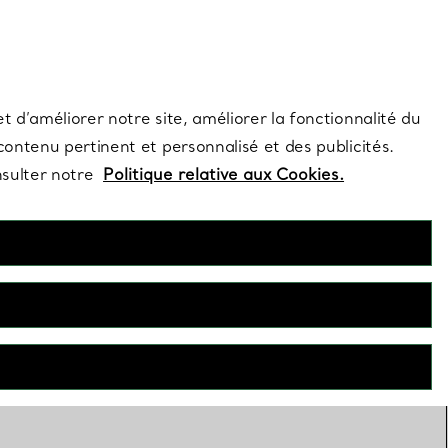
s et exclusivités de la Maison.
Contactez-nous
Connectez-vo
t d’améliorer notre site, améliorer la fonctionnalité du
 contenu pertinent et personnalisé et des publicités.
nsulter notre
Politique relative aux Cookies.