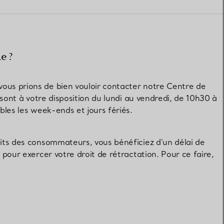
Elsa Peretti®
Comment assortir alliance et
bague de fiançailles
e ?
ous prions de bien vouloir contacter notre Centre de
 sont à votre disposition du lundi au vendredi, de 10h30 à
bles les week-ends et jours fériés.
oits des consommateurs, vous bénéficiez d'un délai de
 pour exercer votre droit de rétractation. Pour ce faire,