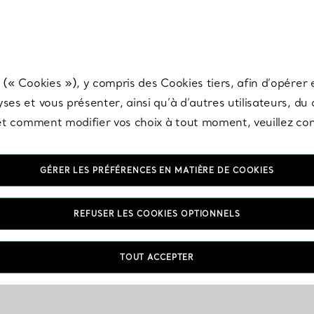
any & Co.
Inscrivez-vous
pour recevoir les dernières nouveautés, inspiration
 (« Cookies »), y compris des Cookies tiers, afin d’opérer e
ses et vous présenter, ainsi qu’à d’autres utilisateurs, du
s et comment modifier vos choix à tout moment, veuillez co
GÉRER LES PRÉFÉRENCES EN MATIÈRE DE COOKIES
REFUSER LES COOKIES OPTIONNELS
Livraisons & Retours
FAQ
TOUT ACCEPTER