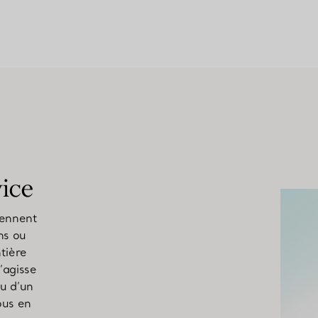
vice
rennent
ns ou
tière
s’agisse
ou d’un
ous en