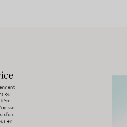
vice
rennent
ns ou
tière
s’agisse
ou d’un
ous en