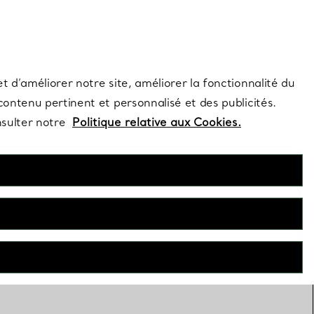
s et exclusivités de la Maison.
Contactez-nous
Connectez-vo
t d’améliorer notre site, améliorer la fonctionnalité du
 contenu pertinent et personnalisé et des publicités.
nsulter notre
Politique relative aux Cookies.