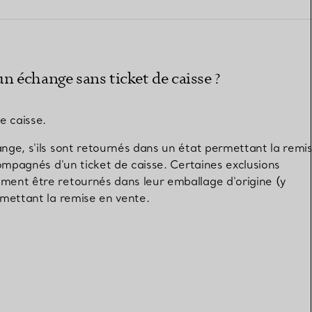
Elsa Peretti®
Comment assortir alliance et
bague de fiançailles
n échange sans ticket de caisse ?
e caisse.
ange, s'ils sont retournés dans un état permettant la remi
compagnés d'un ticket de caisse. Certaines exclusions
ment être retournés dans leur emballage d'origine (y
rmettant la remise en vente.