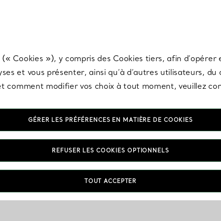
any & Co.
Inscrivez-vous
pour recevoir les dernières nouveautés, inspiration
 (« Cookies »), y compris des Cookies tiers, afin d’opérer e
ses et vous présenter, ainsi qu’à d’autres utilisateurs, du
s et comment modifier vos choix à tout moment, veuillez co
GÉRER LES PRÉFÉRENCES EN MATIÈRE DE COOKIES
REFUSER LES COOKIES OPTIONNELS
Livraisons & Retours
FAQ
TOUT ACCEPTER