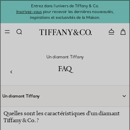
Entrez dans l’univers de Tiffany & Co.
L’été 
Inscrivez-vous
pour recevoir les dernières nouveautés,
inspirations et exclusivités de la Maison.
Contacte
Un diamant Tiffany
FAQ
Un diamant Tiffany
Quelles sont les caractéristiques d’un diamant
Tiffany & Co. ?