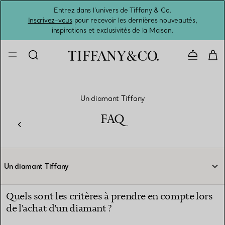
Entrez dans l’univers de Tiffany & Co.
L’été 
Inscrivez-vous
pour recevoir les dernières nouveautés,
inspirations et exclusivités de la Maison.
Contacte
Un diamant Tiffany
FAQ
Un diamant Tiffany
Quels sont les critères à prendre en compte lors
de l'achat d'un diamant ?