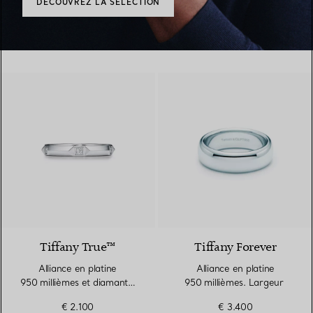
DÉCOUVREZ LA SÉLECTION
2 Matériaux
Tiffany True™
Tiffany Forever
Alliance en platine
Alliance en platine
950 millièmes et diamants.
950 millièmes. Largeur
Largeur
€ 2.100
€ 3.400