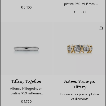
platine 950 millièmes.
€ 3.100
Largeur
€ 3.800
Bag
3 Matériaux
Tiffany Together
Sixteen Stone par
Tiffany
Alliance Millegrains en
platine 950 millièmes.
Bague en or jaune, platine
Largeur
et diamants
€ 1.750