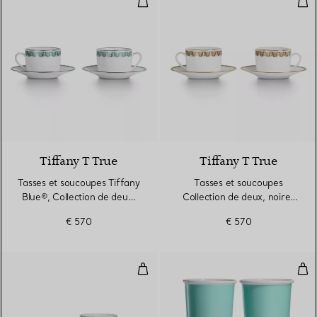
Tiffany T True
Tiffany T True
Tasses et soucoupes Tiffany
Tasses et soucoupes
Blue®, Collection de deux,
Collection de deux, noires
avec bordures platine
avec bordures dorées
€ 570
€ 570
Tasses à café Tiffany en porcela
Tass