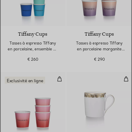
5 Couleurs
Tiffany Cups
Tiffany Cups
Tasses à espresso Tiffany
Tasses à espresso Tiffany
en porcelaine, ensemble de
en porcelaine morganite
quatre
infini, collection de quatre
€ 260
€ 290
Tasses à espresso Tiffany en porce
Gra
Exclusivité en ligne
5 Couleurs