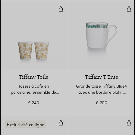
Tasses à café en porcelaine, en
Gra
Tiffany Toile
Tiffany T True
Tasses à café en
Grande tasse Tiffany Blue®
porcelaine, ensemble de
avec une bordure platine
deux
peinte à la main
€ 240
€ 200
Tasses à espresso Tiffany en por
Tas
Exclusivité en ligne