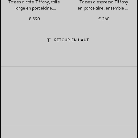
Tasses à café Tiffany, taille
Tasses à espresso Tiffany
large en porcelaine,
en porcelaine, ensemble de
ensemble de quatre
quatre
€ 590
€ 260
RETOUR EN HAUT