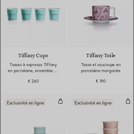
5 Couleurs
Tiffany Cups
Tiffany Toile
Tasses à espresso Tiffany
Tasse et soucoupe en
en porcelaine, ensemble de
porcelaine morganite
quatre
€ 260
€ 190
Tasses à espresso Tiffany en por
Tass
Exclusivité en ligne
Exclusivité en ligne