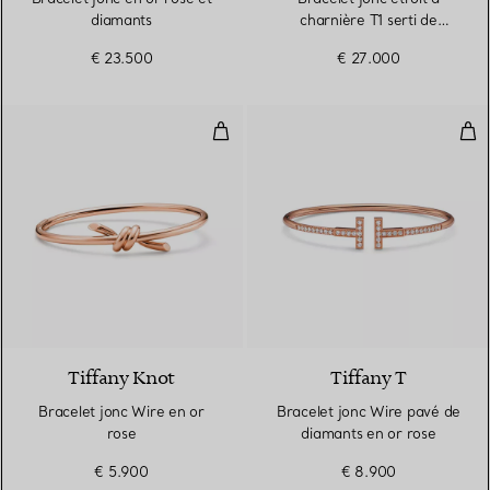
diamants
charnière T1 serti de
diamants en pavé en or
€ 23.500
€ 27.000
rose
Bracelet jonc Wire en or rose
Bra
2 Matériaux
Tiffany Knot
Tiffany T
Bracelet jonc Wire en or
Bracelet jonc Wire pavé de
rose
diamants en or rose
€ 5.900
€ 8.900