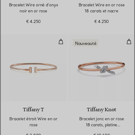
Bracelet Wire orné d’onyx
Bracelet Wire en or rose
noir en or rose
18 carats et nacre
€ 4.250
€ 4.250
Bracelet étroit Wire en or rose
Brac
Nouveauté
3 Matériaux
Tiffany T
Tiffany Knot
Bracelet étroit Wire en or
Bracelet jonc en or rose
rose
18 carats, platine
950 millièmes et diamants