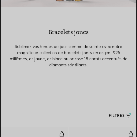
Bracelets joncs
Sublimez vos tenues de jour comme de soirée avec notre
magnifique collection de bracelets joncs en argent 925
millièmes, or jaune, or blanc ou or rose 18 carats accentués de
diamants scintillants.
FILTRES
Bracelet jonc double rang à char
Bra