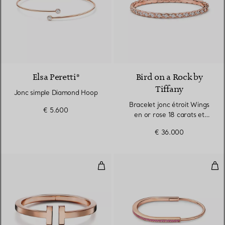
Elsa Peretti®
Bird on a Rock by
Tiffany
Jonc simple Diamond Hoop
Bracelet jonc étroit Wings
€ 5.600
en or rose 18 carats et
diamants
€ 36.000
Bracelet Square en or rose
Brac