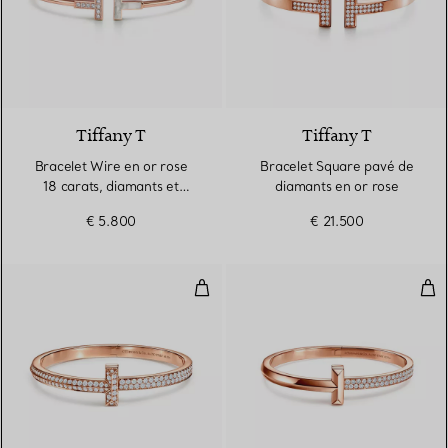
3 Matériaux
Tiffany T
Tiffany T
Bracelet Wire en or rose
Bracelet Square pavé de
18 carats, diamants et
diamants en or rose
nacre
€ 5.800
€ 21.500
Bracelet jonc à charnière large 
Bra