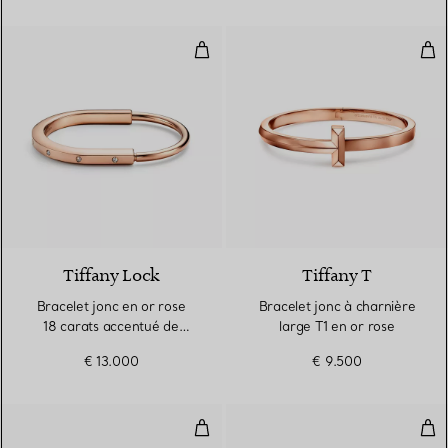
Bracelet jonc en or rose 18 cara
Brac
3 Matériaux
Tiffany Lock
Tiffany T
Bracelet jonc en or rose
Bracelet jonc à charnière
18 carats accentué de
large T1 en or rose
diamants
€ 13.000
€ 9.500
Bracelet jonc étroit à charnière T
Bra