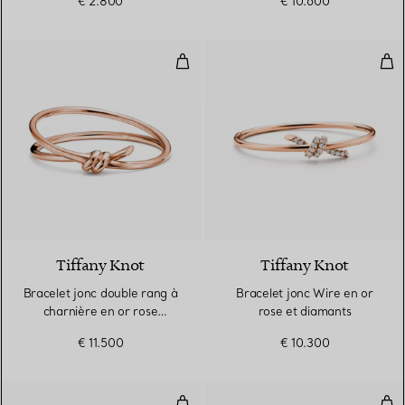
€ 2.800
€ 10.600
Bracelet jonc double rang à charn
Bra
2 Matériaux
Tiffany Knot
Tiffany Knot
Bracelet jonc double rang à
Bracelet jonc Wire en or
charnière en or rose
rose et diamants
18 carats
€ 11.500
€ 10.300
Bracelet Wire orné de diamants 
Bra