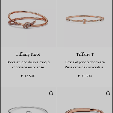
3 Matériaux
Tiffany Knot
Tiffany T
Bracelet jonc double rang à
Bracelet jonc à charnière
charnière en or rose
Wire orné de diamants en
18 carats et diamants
or rose
€ 32.500
€ 10.800
Jonc double Open Heart
Brac