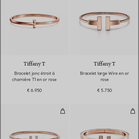
3 Matériaux
Tiffany T
Tiffany T
Bracelet jonc étroit à
Bracelet large Wire en or
charnière T1 en or rose
rose
€ 6.950
€ 5.750
Bracelet Wire en or rose 18 cara
Bra