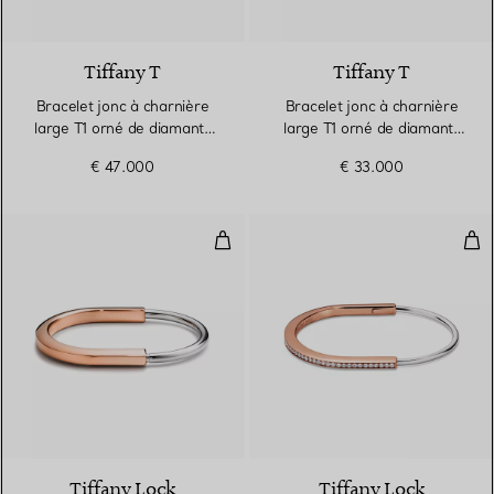
2 Matériaux
Tiffany T
Tiffany T
Bracelet jonc à charnière
Bracelet jonc à charnière
large T1 orné de diamants
large T1 orné de diamants
en or rose
en or rose
€ 47.000
€ 33.000
Bracelet jonc en or rose et or bl
Bra
5 Matériaux
Tiffany Lock
Tiffany Lock