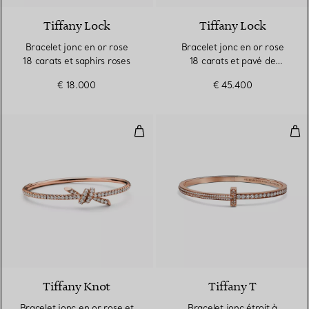
Tiffany Lock
Tiffany Lock
Bracelet jonc en or rose
Bracelet jonc en or rose
18 carats et saphirs roses
18 carats et pavé de
diamants tour complet
€ 18.000
€ 45.400
Bracelet jonc en or rose et diam
Brac
2 Matériaux
Tiffany Knot
Tiffany T
Bracelet jonc en or rose et
Bracelet jonc étroit à