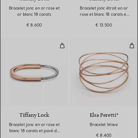
Bracelet jonc en or rose et
Bracelet jonc étroit en or
or blanc 18 carats
rose et blanc 18 carats et
pavé de diamants demi-
€ 8.600
€ 13.500
cercle
Bracelet jonc en or rose et blan
Bra
3 Matériaux
Tiffany Lock
Elsa Peretti®
Bracelet jonc en or rose et
Bracelet Wave
blanc 18 carats et pavé de
€ 8.400
diamants demi-cercle