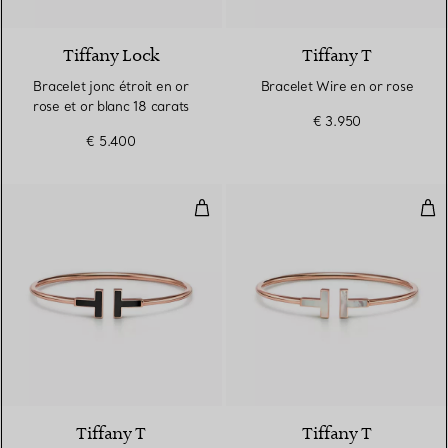
3 Matériaux
Tiffany Lock
Tiffany T
Bracelet jonc étroit en or
Bracelet Wire en or rose
rose et or blanc 18 carats
€ 3.950
€ 5.400
Bracelet Wire orné d’onyx noir en
Bra
3 Matériaux
Tiffany T
Tiffany T