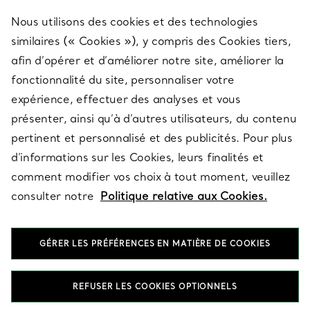
Nous utilisons des cookies et des technologies
SERVICES
similaires (« Cookies »), y compris des Cookies tiers,
afin d’opérer et d’améliorer notre site, améliorer la
fonctionnalité du site, personnaliser votre
À PROPOS
expérience, effectuer des analyses et vous
présenter, ainsi qu’à d’autres utilisateurs, du contenu
pertinent et personnalisé et des publicités. Pour plus
QUESTIONS LÉGALES
d’informations sur les Cookies, leurs finalités et
comment modifier vos choix à tout moment, veuillez
consulter notre
Politique relative aux Cookies.
SUIVEZ-NOUS
GÉRER LES PRÉFÉRENCES EN MATIÈRE DE COOKIES
Changer de région :
REFUSER LES COOKIES OPTIONNELS
T&Co. 2026