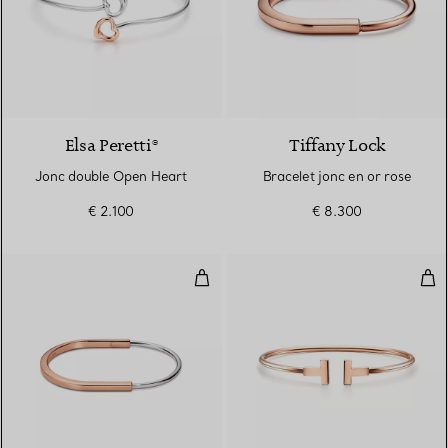
Elsa Peretti®
Tiffany Lock
Jonc double Open Heart
Bracelet jonc en or rose
€ 2.100
€ 8.300
Bracelet jonc étroit en or rose et
Bra