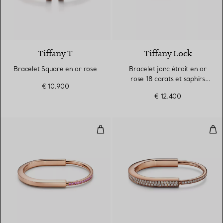
2 Matériaux
Tiffany T
Tiffany Lock
Bracelet Square en or rose
Bracelet jonc étroit en or
rose 18 carats et saphirs
€ 10.900
roses
€ 12.400
Bracelet jonc en or rose 18 carat
Bra