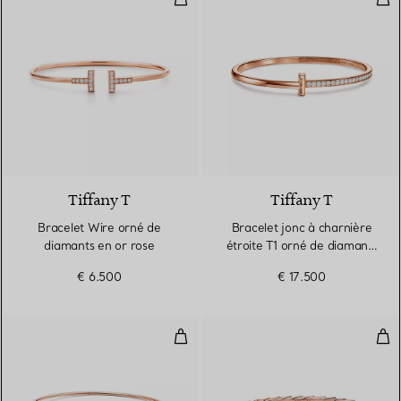
3 Matériaux
Tiffany T
Tiffany T
Bracelet Wire orné de
Bracelet jonc à charnière
diamants en or rose
étroite T1 orné de diamants
en or rose
€ 6.500
€ 17.500
Jonc simple Diamond Hoop
Bra