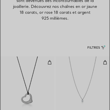
sont devenues des incontournables de la
joaillerie. Découvrez nos chaînes en or jaune
18 carats, or rose 18 carats et argent
925 millièmes.
FILTRES
Pendentif Open Heart en platine 
Pen
2 Matériaux