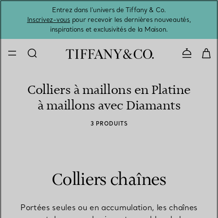
Entrez dans l’univers de Tiffany & Co.
L’été 
Inscrivez-vous
pour recevoir les dernières nouveautés,
inspirations et exclusivités de la Maison.
Contacte
Colliers à maillons en Platine
à maillons avec Diamants
3 PRODUITS
Colliers chaînes
Portées seules ou en accumulation, les chaînes