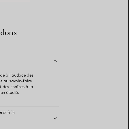
ordons
orde à l’audace des
es au savoir-faire
 des chaînes à la
ion étudié.
ux à la