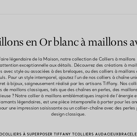
illons en Or blanc à maillons
faire légendaire de la Maison, notre collection de Colliers à maillon
ttention exceptionnelle aux détails. Découvrez des créations à mail
 avec style ou associées à des breloques, ou des colliers à maillons 
uls. Pour un style intemporel, ajoutez l’un de nos colliers à chaîne u
ret à bijoux, soigneusement réalisé par les artisans Tiffany. Nos coll
s de maillons classiques, tels que des chaînes en perles, des maillo
euse ? Notre collier à maillons emblématiques inspiré de l’énergie e
amants légendaires, est une pièce intemporelle à porter pour les ann
ur une impression saisissante ou un collier-chaîne avec des perles
design classique.
O
COLLIERS À SUPERPOSER TIFFANY T
COLLIERS AUDACIEUX
BRACELE