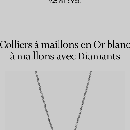
925 millièmes.
Bagues pour couples
Bagues Eternité
Colliers à maillons en Or blan
expert en diamants Tiffany.
à maillons avec Diamants