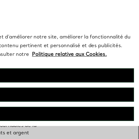
s et exclusivités de la Maison.
Contactez-nous
Connectez-vo
t d’améliorer notre site, améliorer la fonctionnalité du
 contenu pertinent et personnalisé et des publicités.
nsulter notre
Politique relative aux Cookies.
ournables de la
ats et argent