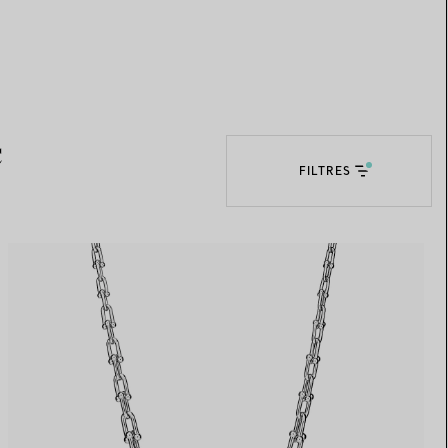
Elsa Peretti®
Comment assortir alliance et
bague de fiançailles
c
FILTRES