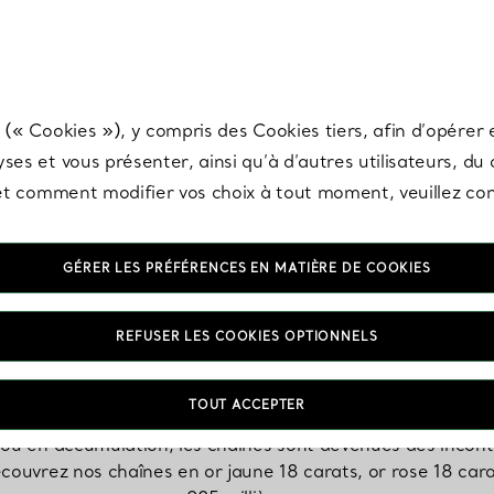
any & Co.
Inscrivez-vous
pour recevoir les dernières nouveautés, inspiration
 (« Cookies »), y compris des Cookies tiers, afin d’opérer e
ses et vous présenter, ainsi qu’à d’autres utilisateurs, du
s et comment modifier vos choix à tout moment, veuillez co
GÉRER LES PRÉFÉRENCES EN MATIÈRE DE COOKIES
Colliers chaînes
REFUSER LES COOKIES OPTIONNELS
TOUT ACCEPTER
 ou en accumulation, les chaînes sont devenues des incont
Découvrez nos chaînes en or jaune 18 carats, or rose 18 car