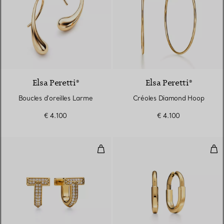
Elsa Peretti®
Elsa Peretti®
Boucles d'oreilles Larme
Créoles Diamond Hoop
€ 4.100
€ 4.100
Boucles d’oreilles huggies T1 av
Bouc