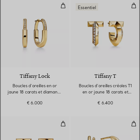
Boucles d’oreilles en or jaune 18 
Bouc
Essentiel
3 Matériaux
Tiffany Lock
Tiffany T
Boucles d’oreilles en or
Boucles d’oreilles créoles T1
jaune 18 carats et diamants.
en or jaune 18 carats et
Small.
diamants
€ 6.000
€ 6.400
Boucles d’oreilles créoles T1 en o
Bouc