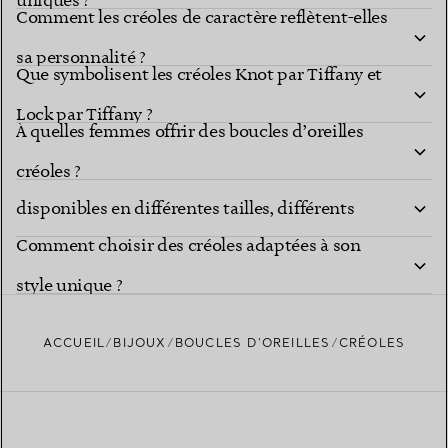
uniques ?
Comment les créoles de caractère reflètent-elles
sa personnalité ?
Que symbolisent les créoles Knot par Tiffany et
Lock par Tiffany ?
À quelles femmes offrir des boucles d’oreilles
Les boucles d’oreilles créoles Tiffany sont-elles
créoles ?
disponibles en différentes tailles, différents
Comment choisir des créoles adaptées à son
métaux et avec des diamants ?
style unique ?
ACCUEIL
BIJOUX
BOUCLES D’OREILLES
CRÉOLES