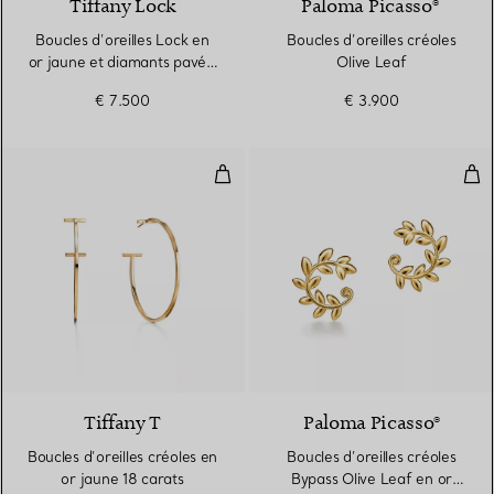
Tiffany Lock
Paloma Picasso®
Boucles d’oreilles Lock en
Boucles d’oreilles créoles
or jaune et diamants pavés,
Olive Leaf
Small
€ 7.500
€ 3.900
Boucles d’oreilles créoles en or j
Bouc
2 Matériaux
Tiffany T
Paloma Picasso®
Boucles d’oreilles créoles en
Boucles d’oreilles créoles
or jaune 18 carats
Bypass Olive Leaf en or