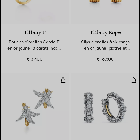
Tiffany T
Tiffany Rope
Boucles d’oreilles Cercle T1
Clips d’oreilles à six rangs
en or jaune 18 carats, nacre
en or jaune, platine et
et diamants
diamants
€ 3.400
€ 16.500
Boucles d'oreilles Bird en platine
Bouc