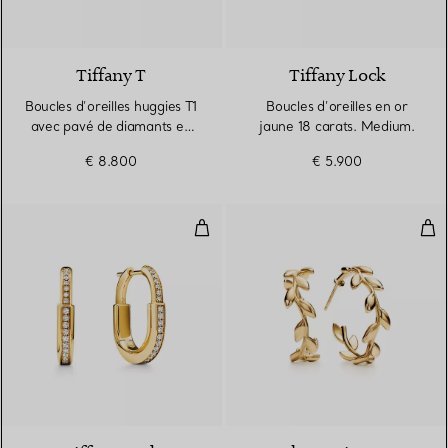
3 Matériaux
Tiffany T
Tiffany Lock
Boucles d’oreilles huggies T1
Boucles d’oreilles en or
avec pavé de diamants en
jaune 18 carats. Medium.
demi-cercle en or jaune
€ 8.800
€ 5.900
18 carats
Boucles d’oreilles Lock en or jau
Bouc
3 Matériaux