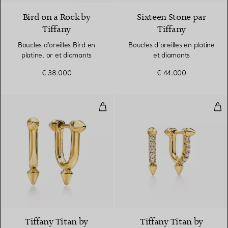
Bird on a Rock by
Sixteen Stone par
Tiffany
Tiffany
Boucles d'oreilles Bird en
Boucles d’oreilles en platine
platine, or et diamants
et diamants
€ 38.000
€ 44.000
Boucles d’oreilles Small en or jau
Bouc
2 Matériaux
Tiffany Titan by
Tiffany Titan by