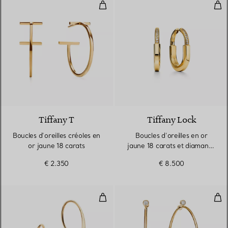
Boucles d’oreilles créoles en or j
Bou
2 Matériaux
Tiffany T
Tiffany Lock
Boucles d’oreilles créoles en
Boucles d’oreilles en or
or jaune 18 carats
jaune 18 carats et diamants.
Medium.
€ 2.350
€ 8.500
Boucles d'oreilles Larme
Cré