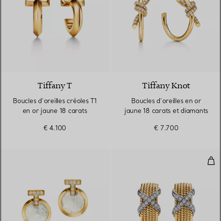
3 Matériaux
Tiffany T
Tiffany Knot
Boucles d’oreilles créoles T1
Boucles d’oreilles en or
en or jaune 18 carats
jaune 18 carats et diamants
€ 4.100
€ 7.700
Clip