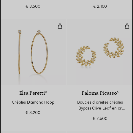
jaune
€ 3.500
€ 2.100
Créoles Diamond Hoop
Bouc
2 Matériaux
Elsa Peretti®
Paloma Picasso®
Créoles Diamond Hoop
Boucles d’oreilles créoles
Bypass Olive Leaf en or
€ 3.200
jaune
€ 7.600