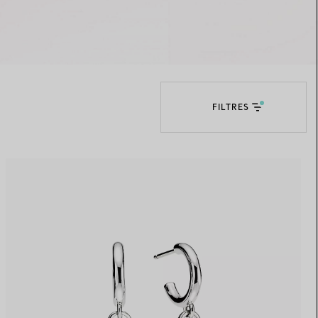
Elsa Peretti®
Comment assortir alliance et
bague de fiançailles
FILTRES