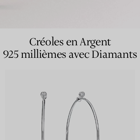
Bagues pour couples
Bagues Eternité
Créoles en Argent
925 millièmes avec Diamants
expert en diamants Tiffany.