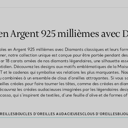
en Argent 925 millièmes avec
éoles en Argent 925 millièmes avec Diamants classiques et leurs fo
ner, notre collection unique est conçue pour être portée pendant 
n or 18 carats ornées de nos diamants légendaires, une silhouette essen
tidien. Découvrez les designs aux motifs emblématiques de la Maison
 T et le cadenas qui symbolise vos relations les plus marquantes. Nos
u combinées à un ensemble de clous d’oreilles attrayantes. Si vous s
illes créoles pour faire tourner les têtes, comme des créoles en di
Découvrez les créoles audacieuses imaginées par les légendaires des
asso, qui s’inspirent de textiles, d’une feuille d’olive et de formes o
REILLES
BOUCLES D’OREILLES AUDACIEUSES
CLOUS D’OREILLES
BIJO