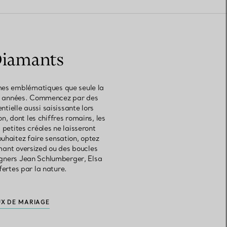
 Diamants
rmes emblématiques que seule la
des années. Commencez par des
tielle aussi saisissante lors
, dont les chiffres romains, les
 petites créoles ne laisseront
ouhaitez faire sensation, optez
amant oversized ou des boucles
igners Jean Schlumberger, Elsa
ffertes par la nature.
UX DE MARIAGE