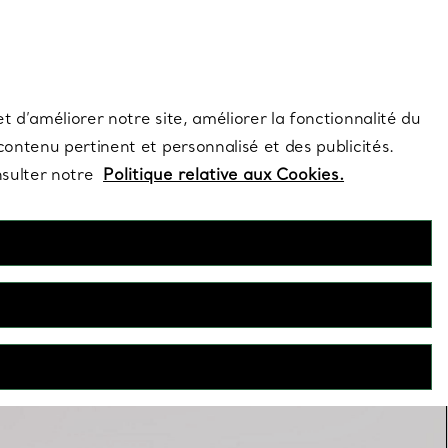
s et exclusivités de la Maison.
Contactez-nous
Connectez-vo
t d’améliorer notre site, améliorer la fonctionnalité du
 contenu pertinent et personnalisé et des publicités.
nsulter notre
Politique relative aux Cookies.
Créoles
cles d’oreilles créoles viennent compléter à merveille un look
ue de soirée. Découvrez nos créoles en diamants, en or 18
 millièmes, toutes réalisées avec le plus grand savoir-faire.