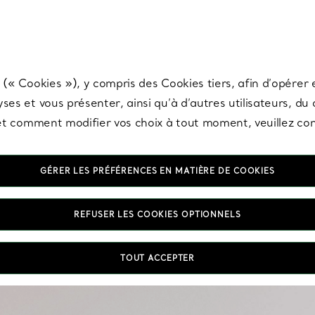
any & Co.
Inscrivez-vous
pour recevoir les dernières nouveautés, inspiration
 (« Cookies »), y compris des Cookies tiers, afin d’opérer e
ses et vous présenter, ainsi qu’à d’autres utilisateurs, du
s et comment modifier vos choix à tout moment, veuillez co
GÉRER LES PRÉFÉRENCES EN MATIÈRE DE COOKIES
REFUSER LES COOKIES OPTIONNELS
Incontournables, les bou
TOUT ACCEPTER
de jour comme une ten
carats ou en argent 925