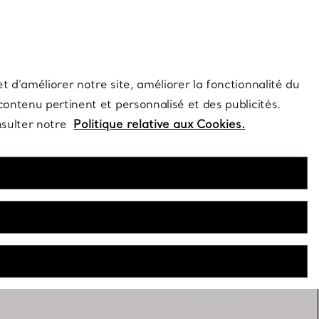
s et exclusivités de la Maison.
Contactez-nous
Connectez-vo
t d’améliorer notre site, améliorer la fonctionnalité du
 contenu pertinent et personnalisé et des publicités.
nsulter notre
Politique relative aux Cookies.
Superposer les colliers
n seul collier ? Associez plusieurs de ces créations pour une
superposition réussie.