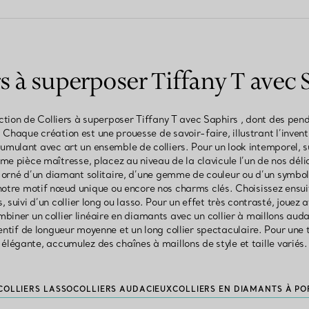
rs à superposer Tiffany T avec 
tion de Colliers à superposer Tiffany T avec Saphirs , dont des pend
 Chaque création est une prouesse de savoir-faire, illustrant l’invent
umulant avec art un ensemble de colliers. Pour un look intemporel, s
e pièce maîtresse, placez au niveau de la clavicule l’un de nos délic
f orné d’un diamant solitaire, d’une gemme de couleur ou d’un symbol
 notre motif nœud unique ou encore nos charms clés. Choisissez ensuit
, suivi d’un collier long ou lasso. Pour un effet très contrasté, jouez
biner un collier linéaire en diamants avec un collier à maillons au
tif de longueur moyenne et un long collier spectaculaire. Pour une t
élégante, accumulez des chaînes à maillons de style et taille variés.
COLLIERS LASSO
COLLIERS AUDACIEUX
COLLIERS EN DIAMANTS À PO