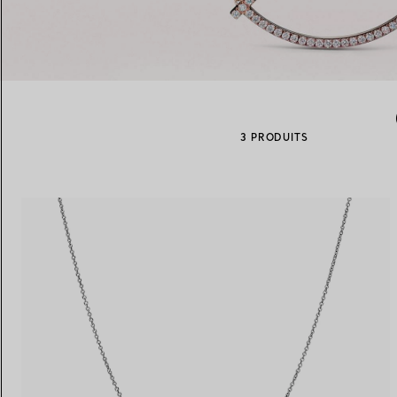
Alliances pour femme
Alliances pour hommes
3 PRODUITS
Prenez
rendez-vous
avec un 