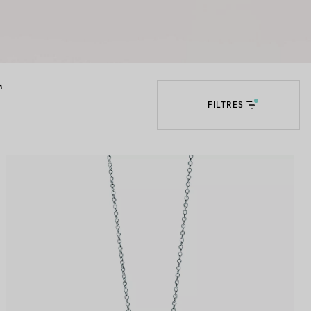
Elsa Peretti®
Comment assortir alliance et
bague de fiançailles
T
FILTRES