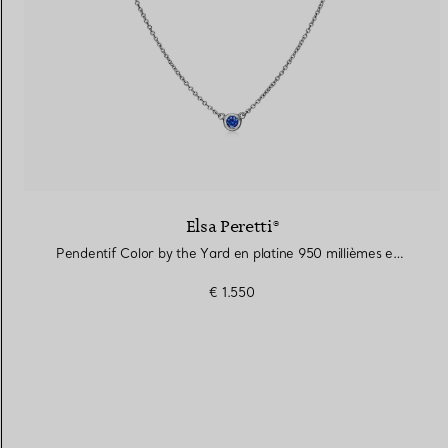
Elsa Peretti®
Pendentif Color by the Yard en platine 950 millièmes et saphir
€ 1.550