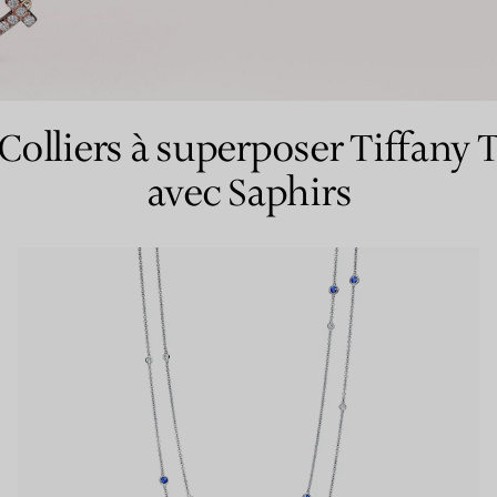
Bagues pour couples
Bagues Eternité
Colliers à superposer Tiffany 
avec Saphirs
expert en diamants Tiffany.