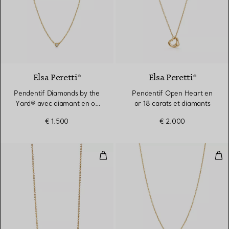
2 Matériaux
Elsa Peretti®
Elsa Peretti®
Pendentif Diamonds by the
Pendentif Open Heart en
Yard® avec diamant en or
or 18 carats et diamants
jaune 18 carats
€ 1.500
€ 2.000
Pendentif en or jaune 18 carats 
Pen