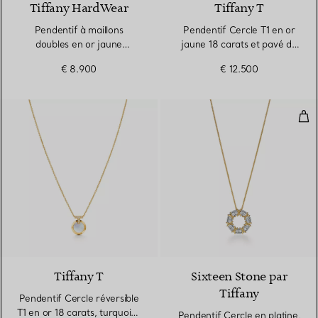
Tiffany HardWear
Tiffany T
Pendentif à maillons
Pendentif Cercle T1 en or
doubles en or jaune
jaune 18 carats et pavé de
18 carats et diamants
diamants
€ 8.900
€ 12.500
Pen
Tiffany T
Sixteen Stone par
Tiffany
Pendentif Cercle réversible
T1 en or 18 carats, turquoise
Pendentif Cercle en platine,