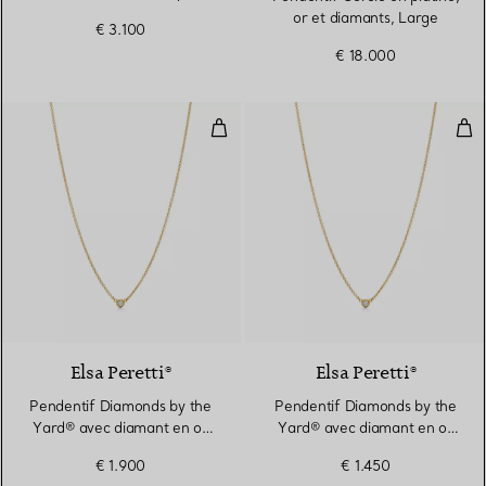
et nacre
or et diamants, Large
€ 3.100
€ 18.000
Pendentif Diamonds by the Yard®
Pen
2 Matériaux
Elsa Peretti®
Elsa Peretti®
Pendentif Diamonds by the
Pendentif Diamonds by the
Yard® avec diamant en or
Yard® avec diamant en or
jaune 18 carats
jaune 18 carats
€ 1.900
€ 1.450