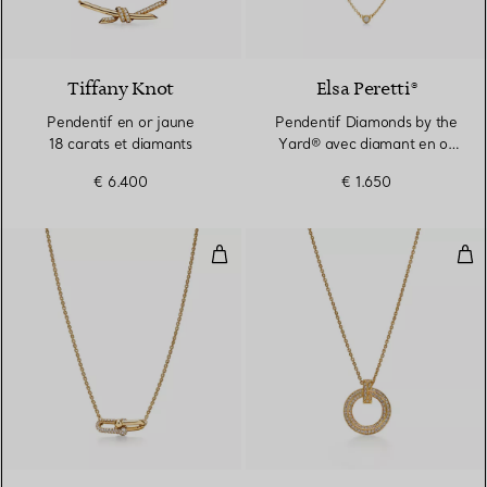
3 Matériaux
Tiffany Knot
Elsa Peretti®
Pendentif en or jaune
Pendentif Diamonds by the
18 carats et diamants
Yard® avec diamant en or
jaune 18 carats
€ 6.400
€ 1.650
Pendentif à maillons doubles en 
Pen
2 Matériaux