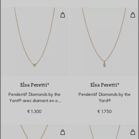
Pendentif Diamonds by the Yard®
Pen
2 Matériaux
Elsa Peretti®
Elsa Peretti®
Pendentif Diamonds by the
Pendentif Diamonds by the
Yard® avec diamant en or
Yard®
jaune 18 carats
€ 1.300
€ 1.750
Diamonds by The Yard® Sautoir
Pen