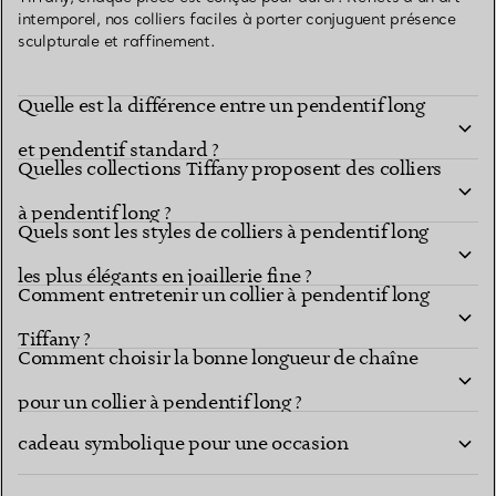
intemporel, nos colliers faciles à porter conjuguent présence
sculpturale et raffinement.
Quelle est la différence entre un pendentif long
et pendentif standard ?
Quelles collections Tiffany proposent des colliers
à pendentif long ?
Quels sont les styles de colliers à pendentif long
les plus élégants en joaillerie fine ?
Comment entretenir un collier à pendentif long
Tiffany ?
Comment choisir la bonne longueur de chaîne
Un collier à pendentif long Tiffany est-il un
pour un collier à pendentif long ?
cadeau symbolique pour une occasion
Comment puis-je superposer un collier à
marquante ?