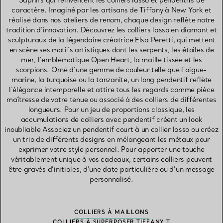
Saphirs qui réinventent les colliers lasso et pendentifs de
caractère. Imaginé par les artisans de Tiffany à New York et
réalisé dans nos ateliers de renom, chaque design reflète notre
tradition d’innovation. Découvrez les colliers lasso en diamant et
sculpturaux de la légendaire créatrice Elsa Peretti, qui mettent
en scène ses motifs artistiques dont les serpents, les étoiles de
mer, l’emblématique Open Heart, la maille tissée et les
scorpions. Orné d’une gemme de couleur telle que l’aigue-
marine, la turquoise ou la tanzanite, un long pendentif reflète
l’élégance intemporelle et attire tous les regards comme pièce
maîtresse de votre tenue ou associé à des colliers de différentes
longueurs. Pour un jeu de proportions classique, les
accumulations de colliers avec pendentif créent un look
inoubliable Associez un pendentif court à un collier lasso ou créez
un trio de différents designs en mélangeant les métaux pour
exprimer votre style personnel. Pour apporter une touche
véritablement unique à vos cadeaux, certains colliers peuvent
être gravés d’initiales, d’une date particulière ou d’un message
personnalisé.
COLLIERS À MAILLONS
COLLIERS À SUPERPOSER TIFFANY T