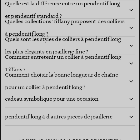
Quelle est la différence entre un pendentif long
et pendentif standard ?
Quelles collections Tiffany proposent des colliers
à pendentif long ?
Quels sont les styles de colliers à pendentif long
les plus élégants en joaillerie fine ?
Comment entretenir un collier à pendentif long
Tiffany ?
Comment choisir la bonne longueur de chaîne
Un collier à pendentif long Tiffany est-il un
pour un collier à pendentif long ?
cadeau symbolique pour une occasion
Comment puis-je superposer un collier à
marquante ?
pendentif long à d’autres pièces de joaillerie
fine ?