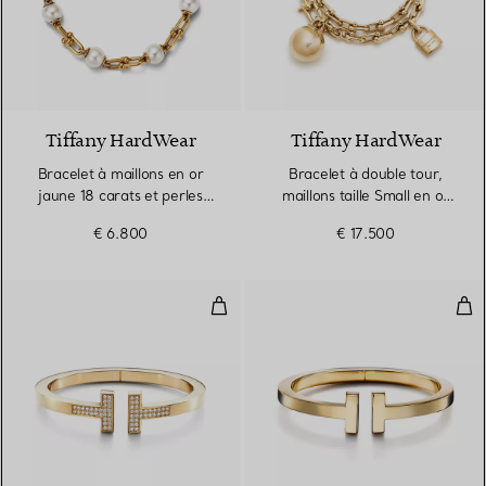
Tiffany HardWear
Tiffany HardWear
Bracelet à maillons en or
Bracelet à double tour,
jaune 18 carats et perles
maillons taille Small en or
d’eau douce
jaune 18 carats
€ 6.800
€ 17.500
Bracelet Square pavé de diamant
Bra