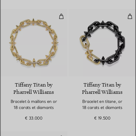
Bracelet à maillons en or 18 cara
Brac
2 Matériaux
Tiffany Titan by
Tiffany Titan by
Pharrell Williams
Pharrell Williams
Bracelet à maillons en or
Bracelet en titane, or
18 carats et diamants
18 carats et diamants
€ 33.000
€ 19.500