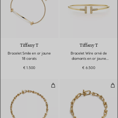
3 Matériaux
Tiffany T
Tiffany T
Bracelet Smile en or jaune
Bracelet Wire orné de
18 carats
diamants en or jaune
18 carats
€ 1.500
€ 6.500
Bracelet à micro-maillons en or 
Brac