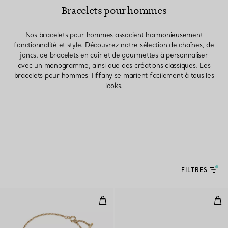
Bracelets pour hommes
Nos bracelets pour hommes associent harmonieusement
fonctionnalité et style. Découvrez notre sélection de chaînes, de
joncs, de bracelets en cuir et de gourmettes à personnaliser
avec un monogramme, ainsi que des créations classiques. Les
bracelets pour hommes Tiffany se marient facilement à tous les
looks.
FILTRES
Bracelet Smile en or jaune 18 car
Bra