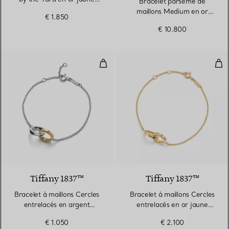
Bracelet parsemé de
18 carats
maillons Medium en or
€ 1.850
18 carats
€ 10.800
Bracelet à maillons Cercles entre
Brac
Tiffany 1837™
Tiffany 1837™
Bracelet à maillons Cercles
Bracelet à maillons Cercles
entrelacés en argent
entrelacés en or jaune
925 millièmes et or jaune
18 carats
€ 1.050
€ 2.100
18 carats