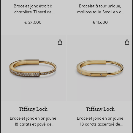
Bracelet jonc étroit à
Bracelet à tour unique,
charnière T1 serti de
maillons taille Small en or
diamants en pavé en or
jaune 18 carats
€ 27.000
€ 11.600
jaune 18 carats
Bracelet jonc en or jaune 18 car
Bra
3 Matériaux
Tiffany Lock
Tiffany Lock
Bracelet jonc en or jaune
Bracelet jonc en or jaune
18 carats et pavé de
18 carats accentué de
diamants tour complet
diamants