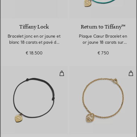
3 Matériaux
Tiffany Lock
Return to Tiffany™
Bracelet jonc en or jaune et
Plaque Cœur Bracelet en
blanc 18 carats et pavé de
or jaune 18 carats sur
diamants demi-cercle
cordon Tiffany Blue®
€ 18.500
€ 750
Plaque Cœur Bracelet en or jaun
Brac
2 Couleurs