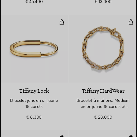
€ 45.400
€ 13.000
Bracelet jonc en or jaune 18 cara
Bra
5 Matériaux
Tiffany Lock
Tiffany HardWear
Bracelet jonc en or jaune
Bracelet à maillons. Medium
18 carats
en or jaune 18 carats et
diamants
€ 8.300
€ 28.000
Bracelet jonc à charnière large T
Bra