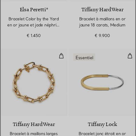
Elsa Peretti®
Tiffany HardWear
Bracelet Color by the Yard
Bracelet à maillons en or
en or jaune et jade néphrite
jaune 18 carats, Medium
vert
€ 1.450
€ 9.900
Bracelet à maillons larges en or 
Brac
Essentiel
Tiffany HardWear
Tiffany Lock
Bracelet à maillons larges
Bracelet jonc étroit en or