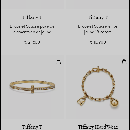
3 Matériaux
Tiffany T
Tiffany T
Bracelet Square pavé de
Bracelet Square en or
diamants en or jaune
jaune 18 carats
18 carats
€ 21.500
€ 10.900
Bracelet jonc étroit à charnière 
Brac
3 Matériaux
Tiffany T
Tiffany HardWear