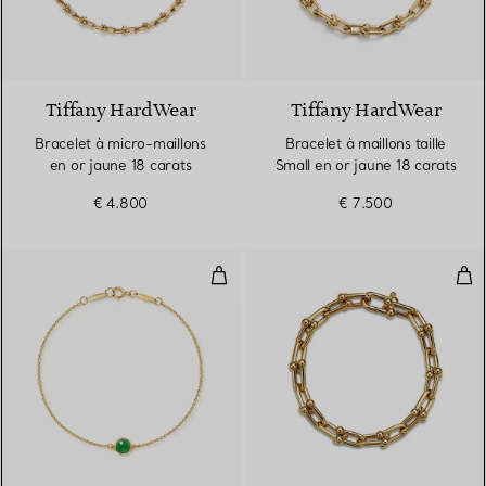
2 Matériaux
Tiffany HardWear
Tiffany HardWear
Bracelet à micro-maillons
Bracelet à maillons taille
en or jaune 18 carats
Small en or jaune 18 carats
€ 4.800
€ 7.500
Bracelet Color by the Yard en or 
Bra