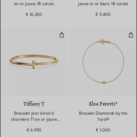
en or jaune 18 carats
jaune et or blanc 18 carats
€ 16.200
€ 5.400
Bracelet jonc étroit à charnière 
Bra
3 Matériaux
Tiffany T
Elsa Peretti®
Bracelet jonc étroit à
Bracelet Diamonds by the
charnière T1 en or jaune
Yard®
18 carats
€ 6.950
€ 1.000