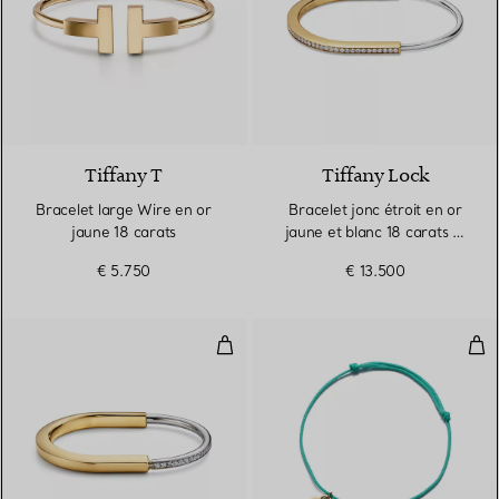
2 Matériaux
Tiffany T
Tiffany Lock
Bracelet large Wire en or
Bracelet jonc étroit en or
jaune 18 carats
jaune et blanc 18 carats et
pavé de diamants demi-
€ 5.750
€ 13.500
cercle
Bracelet jonc en or jaune et bla
Pla