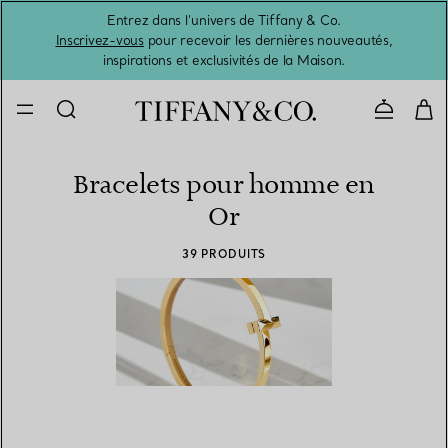
Entrez dans l’univers de Tiffany & Co.
L’été 
Inscrivez-vous
pour recevoir les dernières nouveautés,
inspirations et exclusivités de la Maison.
Contacte
Bracelets pour homme en
Or
39 PRODUITS