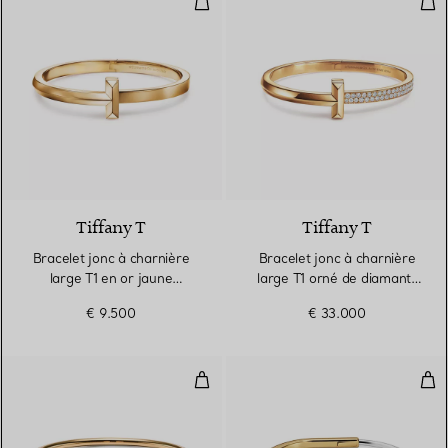
2 Matériaux
Tiffany T
Tiffany T
Bracelet jonc à charnière
Bracelet jonc à charnière
large T1 en or jaune
large T1 orné de diamants
18 carats
en or jaune 18 carats
€ 9.500
€ 33.000
Bracelet large Wire en or jaune 1
Bra