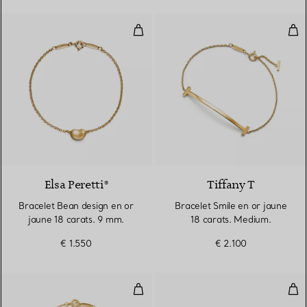
Bracelet Bean design en or jaune
Bra
2 Matériaux
Elsa Peretti®
Tiffany T
Bracelet Bean design en or
Bracelet Smile en or jaune
jaune 18 carats. 9 mm.
18 carats. Medium.
€ 1.550
€ 2.100
Bracelet Diamonds by the Yard® 
Brac