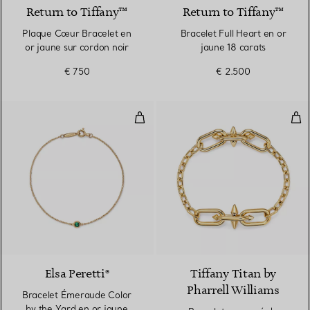
Return to Tiffany™
Return to Tiffany™
Plaque Cœur Bracelet en
Bracelet Full Heart en or
or jaune sur cordon noir
jaune 18 carats
€ 750
€ 2.500
Bracelet Émeraude Color by the 
Bra
2 Matériaux
Elsa Peretti®
Tiffany Titan by
Pharrell Williams
Bracelet Émeraude Color
by the Yard en or jaune