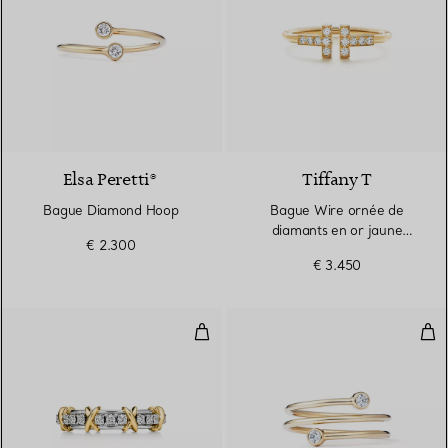
3 Matériaux
Elsa Peretti®
Tiffany T
Bague Diamond Hoop
Bague Wire ornée de
diamants en or jaune
€ 2.300
18 carats
€ 3.450
Bague en platine, or jaune et dia
Bag