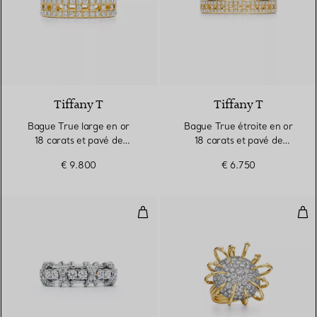
3 Matériaux
Tiffany T
Tiffany T
Bague True large en or
Bague True étroite en or
18 carats et pavé de
18 carats et pavé de
diamants
diamants
€ 9.800
€ 6.750
Bague en platine 950 millièmes 
Bag