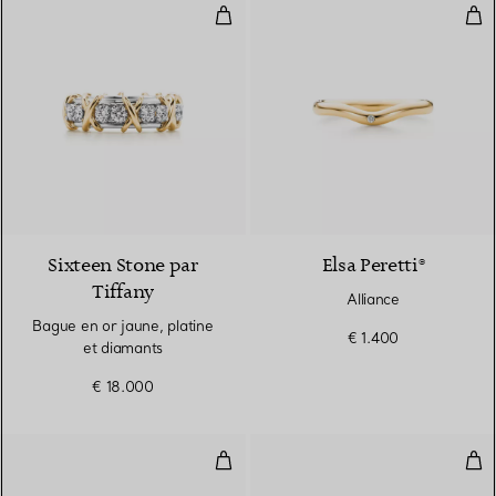
Bague en or jaune, platine et di
Alli
4 Couleurs
Sixteen Stone par
Elsa Peretti®
Tiffany
Alliance
Bague en or jaune, platine
€ 1.400
et diamants
€ 18.000
Bague en diamants Wave
All