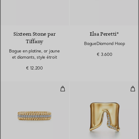
Sixteen Stone par
Elsa Peretti®
Tiffany
BagueDiamond Hoop
Bague en platine, or jaune
€ 3.600
et diamants, style étroit
€ 12.200
Bague X à deux rangs en or jaune
Bag