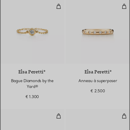
Bague Diamonds by the Yard®
Ann
3 Matériaux
Elsa Peretti®
Elsa Peretti®
Bague Diamonds by the
Anneau à superposer
Yard®
€ 2.500
€ 1.300
Anneau à superposer
Alli