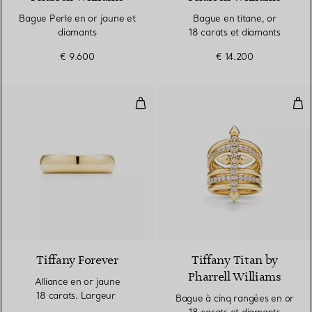
Bague Perle en or jaune et
Bague en titane, or
diamants
18 carats et diamants
€ 9.600
€ 14.200
Alliance en or jaune 18 carats. 
Bag
2 Matériaux
Tiffany Forever
Tiffany Titan by
Pharrell Williams
Alliance en or jaune
18 carats. Largeur
Bague à cinq rangées en or