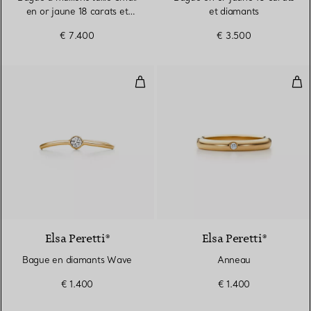
en or jaune 18 carats et
et diamants
diamants
€ 7.400
€ 3.500
Bague en diamants Wave
Ann
3 Matériaux
Elsa Peretti®
Elsa Peretti®
Bague en diamants Wave
Anneau
€ 1.400
€ 1.400