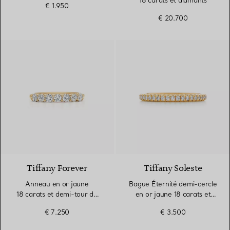
18 carats et diamants
€ 1.950
€ 20.700
3 Matériaux
Tiffany Forever
Tiffany Soleste
Anneau en or jaune
Bague Éternité demi-cercle
18 carats et demi-tour de
en or jaune 18 carats et
diamants. Largeur
diamants. Largeur
€ 7.250
€ 3.500