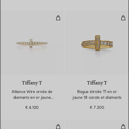
Alliance Wire ornée de diamants 
Bag
3 Matériaux
Tiffany T
Tiffany T
Alliance Wire ornée de
Bague étroite T1 en or
diamants en or jaune
jaune 18 carats et diamants
18 carats
€ 4.100
€ 7.300
Bague à maillons taille Small en 
Bag