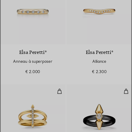
Elsa Peretti®
Elsa Peretti®
Anneau à superposer
Alliance
€ 2.000
€ 2.300
Bague à deux rangs en or jaune 
Bag