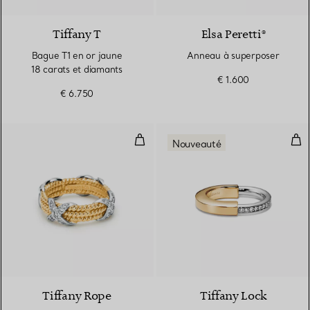
Tiffany T
Elsa Peretti®
Bague T1 en or jaune
Anneau à superposer
18 carats et diamants
€ 1.600
€ 6.750
Bague X à trois rangs en or jaune
Bag
Nouveauté
2 Couleurs
Tiffany Rope
Tiffany Lock