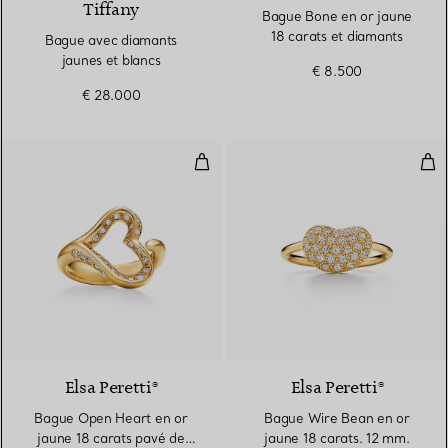
Tiffany
Bague Bone en or jaune
18 carats et diamants
Bague avec diamants
jaunes et blancs
€ 8.500
€ 28.000
Bague Open Heart en or jaune 18
Bag
2 Matériaux
Elsa Peretti®
Elsa Peretti®
Bague Open Heart en or
Bague Wire Bean en or
jaune 18 carats pavé de
jaune 18 carats. 12 mm.