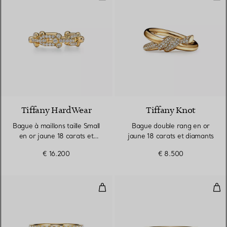
3 Matériaux
Tiffany HardWear
Tiffany Knot
Bague à maillons taille Small
Bague double rang en or
en or jaune 18 carats et
jaune 18 carats et diamants
pavé de diamants
€ 16.200
€ 8.500
Bague True large en or 18 carats
Bag