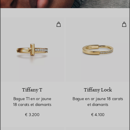
Bague T1 en or jaune 18 carats e
Bag
3 Matériaux
Tiffany T
Tiffany Lock
Bague T1 en or jaune
Bague en or jaune 18 carats
18 carats et diamants
et diamants
€ 3.200
€ 4.100