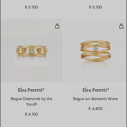
diamants
€ 6.100
€ 6.100
Bague Diamonds by the Yard®
Bag
2 Matériaux
Elsa Peretti®
Elsa Peretti®
Bague Diamonds by the
Bague en diamants Wave
Yard®
€ 4.400
€ 4.100