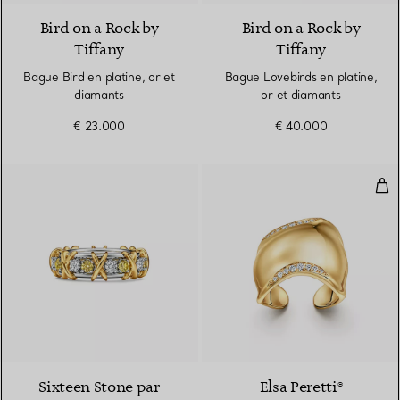
Bird on a Rock by
Bird on a Rock by
Tiffany
Tiffany
Bague Bird en platine, or et
Bague Lovebirds en platine,
diamants
or et diamants
€ 23.000
€ 40.000
Bag
Sixteen Stone par
Elsa Peretti®