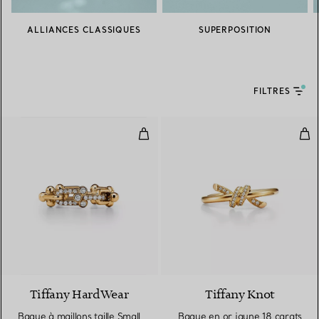
ALLIANCES CLASSIQUES
SUPERPOSITION
FILTRES
Bague à maillons taille Small en 
Bag
3 Matériaux
Tiffany HardWear
Tiffany Knot
Bague à maillons taille Small
Bague en or jaune 18 carats