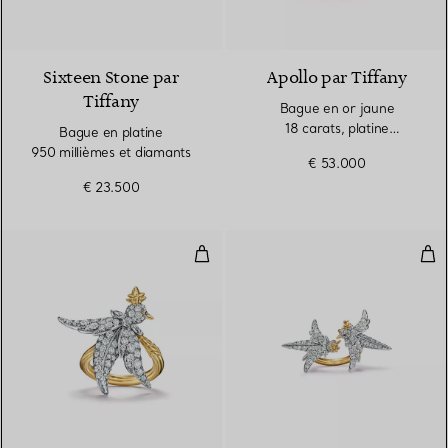
2 Couleurs
Sixteen Stone par
Apollo par Tiffany
Tiffany
Bague en or jaune
18 carats, platine
Bague en platine
950 millièmes et diamants
950 millièmes et diamants
€ 53.000
€ 23.500
Bague Bird en platine, or et dia
Bag
2 Couleurs