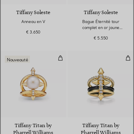
Tiffany Soleste
Tiffany Soleste
Anneau en V
Bague Éternité tour
complet en or jaune
€ 3.650
18 carats et diamants
€ 5.550
Bague Perle en or jaune et diam
Bag
Nouveauté
Tiffany Titan by
Tiffany Titan by
Pharrell Williams
Pharrell Williams