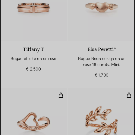
3 Matériaux
Tiffany T
Elsa Peretti®
Bague étroite en or rose
Bague Bean design en or
rose 18 carats. Mini.
€ 2.500
€ 1.700
Bague Open Heart en or rose 18 
Bag