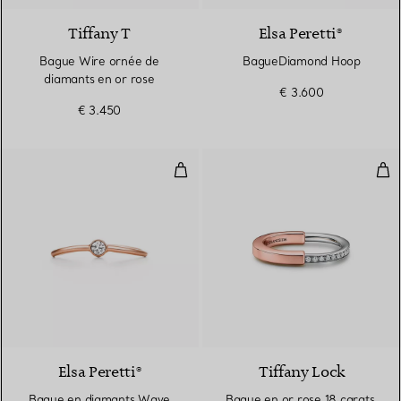
Tiffany T
Elsa Peretti®
Bague Wire ornée de
BagueDiamond Hoop
diamants en or rose
€ 3.600
€ 3.450
Bague en diamants Wave
Bag
3 Matériaux
Elsa Peretti®
Tiffany Lock
Bague en diamants Wave
Bague en or rose 18 carats,