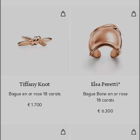
Bague en or rose 18 carats
Bag
2 Matériaux
Tiffany Knot
Elsa Peretti®
Bague en or rose 18 carats
Bague Bone en or rose
18 carats
€ 1.700
€ 6.300
Bague fendue en or rose 18 cara
Bag