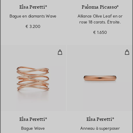
Elsa Peretti®
Paloma Picasso®
Bague en diamants Wave
Alliance Olive Leaf en or
rose 18 carats. Étroite.
€ 3.200
€ 1.650
Bague Wave
Ann
Elsa Peretti®
Elsa Peretti®
Bague Wave
Anneau à superposer