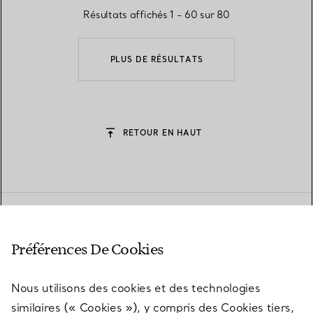
Résultats affichés 1 - 60 sur 80
PLUS DE RÉSULTATS
RETOUR EN HAUT
Préférences De Cookies
Bagues en Or rose
Nous utilisons des cookies et des technologies
Capturant l’art légendaire de la Maison, notre collection
convoitée de Bagues en Or rose est une véritable expression
similaires (« Cookies »), y compris des Cookies tiers,