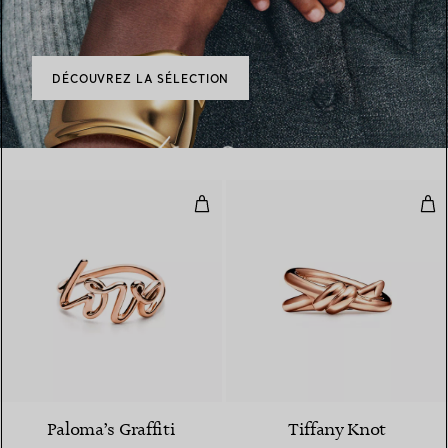
DÉCOUVREZ LA SÉLECTION
Bague Love en or rose 18 carats.
Bag
2 Matériaux
Paloma’s Graffiti
Tiffany Knot