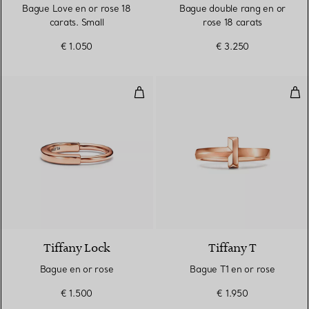
Bague Love en or rose 18
Bague double rang en or
carats. Small
rose 18 carats
€ 1.050
€ 3.250
Bague en or rose
Bag
3 Matériaux
Tiffany Lock
Tiffany T
Bague en or rose
Bague T1 en or rose
€ 1.500
€ 1.950