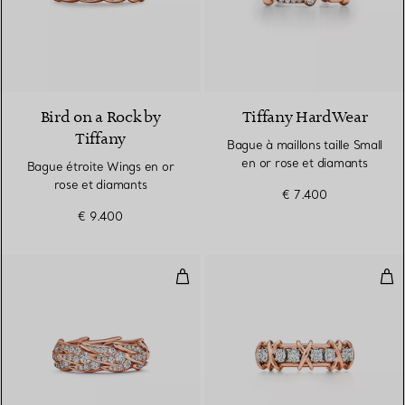
2 Matériaux
Bird on a Rock by
Tiffany HardWear
Tiffany
Bague à maillons taille Small
en or rose et diamants
Bague étroite Wings en or
rose et diamants
€ 7.400
€ 9.400
Bague Wings Large en or rose e
Bag