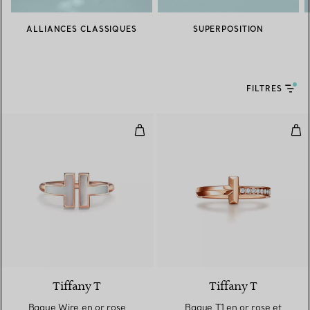
ALLIANCES CLASSIQUES
SUPERPOSITION
FILTRES
Bague Wire en or rose 18 carats 
Bag
2 Matériaux
Tiffany T
Tiffany T
Bague Wire en or rose
Bague T1 en or rose et