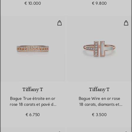
€ 10.000
€ 9.800
Bague True étroite en or rose 18
Bag
3 Matériaux
Tiffany T
Tiffany T
Bague True étroite en or
Bague Wire en or rose
rose 18 carats et pavé de
18 carats, diamants et
diamants
nacre
€ 6.750
€ 3.500