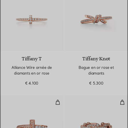
3 Matériaux
Tiffany T
Tiffany Knot
Alliance Wire ornée de
Bague en or rose et
diamants en or rose
diamants
€ 4.100
€ 5.300
Bague étroite T1 en or rose et d
Bagu