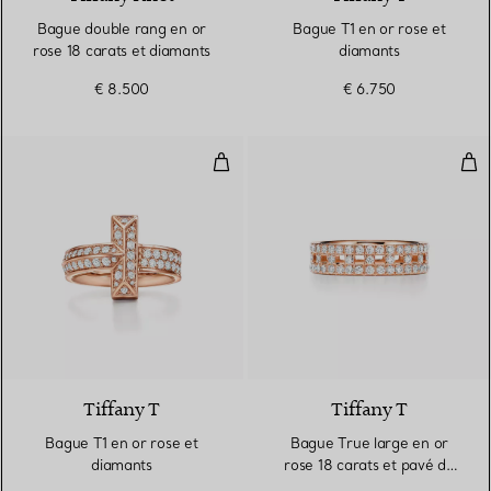
Bague double rang en or
Bague T1 en or rose et
rose 18 carats et diamants
diamants
€ 8.500
€ 6.750
Bague T1 en or rose et diamants
Bag
2 Matériaux
Tiffany T
Tiffany T
Bague T1 en or rose et
Bague True large en or
diamants
rose 18 carats et pavé de
diamants