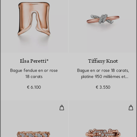
2 Matériaux
Elsa Peretti®
Tiffany Knot
Bague fendue en or rose
Bague en or rose 18 carats,
18 carats
platine 950 millièmes et
diamants
€ 6.100
€ 3.550
Bague étroite Wings en or rose 
Bagu