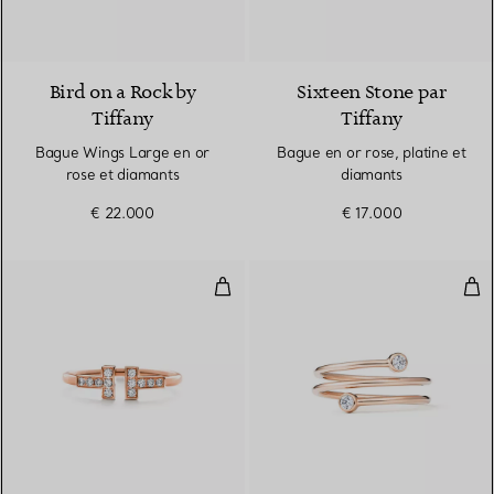
2 Matériaux
Bird on a Rock by
Sixteen Stone par
Tiffany
Tiffany
Bague Wings Large en or
Bague en or rose, platine et
rose et diamants
diamants
€ 22.000
€ 17.000
Bague Wire ornée de diamants e
Bag
3 Matériaux