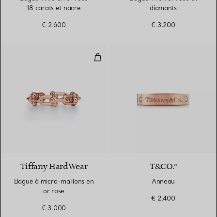
18 carats et nacre
diamants
€ 2.600
€ 3.200
Bague à micro-maillons en or ro
2 Matériaux
Tiffany HardWear
T&CO.®
Bague à micro-maillons en
Anneau
or rose
€ 2.400
€ 3.000