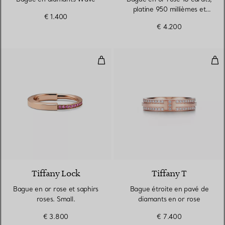
platine 950 millièmes et
€ 1.400
diamants, Small
€ 4.200
Bague en or rose et saphirs roses
Bag
Tiffany Lock
Tiffany T
Bague en or rose et saphirs
Bague étroite en pavé de
roses. Small.
diamants en or rose
€ 3.800
€ 7.400