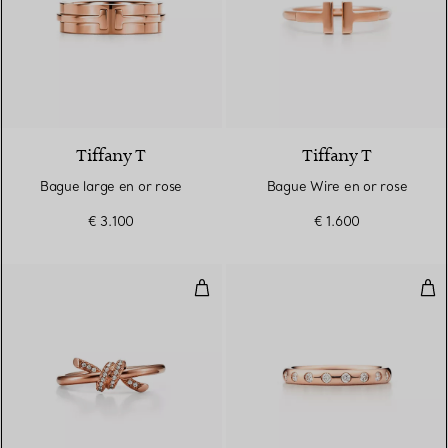
2 Matériaux
Tiffany T
Tiffany T
Bague large en or rose
Bague Wire en or rose
€ 3.100
€ 1.600
Bague en or rose 18 carats et d
Ann