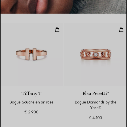
Bague Square en or rose
Bag
2 Matériaux
Tiffany T
Elsa Peretti®
Bague Square en or rose
Bague Diamonds by the
Yard®
€ 2.900
€ 4.100