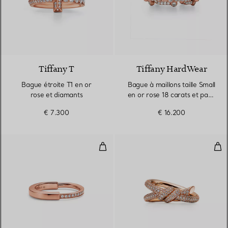
3 Matériaux
Tiffany T
Tiffany HardWear
Bague étroite T1 en or
Bague à maillons taille Small
rose et diamants
en or rose 18 carats et pavé
de diamants
€ 7.300
€ 16.200
Bague en or rose et diamants
Bag