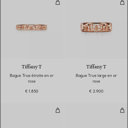
Bague True étroite en or rose
Bag
3 Matériaux
Tiffany T
Tiffany T
Bague True étroite en or
Bague True large en or
rose
rose
€ 1.850
€ 2.900
Bague étroite en or rose
Bag