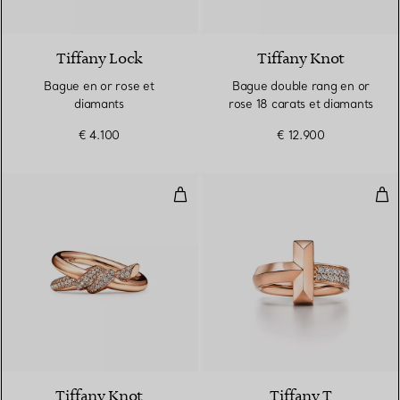
3 Matériaux
Tiffany Lock
Tiffany Knot
Bague en or rose et
Bague double rang en or
diamants
rose 18 carats et diamants
€ 4.100
€ 12.900
Bague double rang en or rose 18
Bag
3 Matériaux
Tiffany Knot
Tiffany T