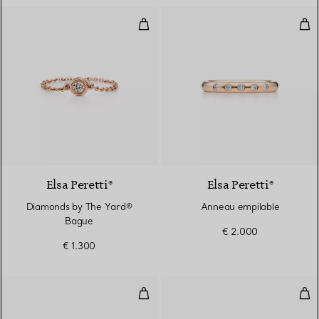
Diamonds by The Yard® Bague
Ann
3 Matériaux
Elsa Peretti®
Elsa Peretti®
Diamonds by The Yard®
Anneau empilable
Bague
€ 2.000
€ 1.300
Bague en diamants Wave
Bag