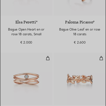
Elsa Peretti®
Paloma Picasso®
Bague Open Heart en or
Bague Olive Leaf en or rose
rose 18 carats, Small
18 carats
€ 2.000
€ 2.600
Bague en diamants Wave
Alli