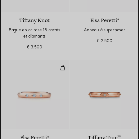
3 Matériaux
Tiffany Knot
Elsa Peretti®
Bague en or rose 18 carats
Anneau à superposer
et diamants
€ 2.500
€ 3.500
Anneau empilable
Elsa Peretti®
Tiffany True™