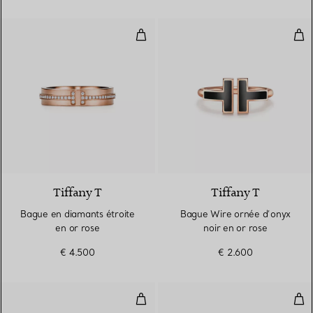
Bague en diamants étroite en or
Bag
2 Matériaux
Tiffany T
Tiffany T
Bague en diamants étroite
Bague Wire ornée d’onyx
en or rose
noir en or rose
€ 4.500
€ 2.600
Alliance Wire ornée de diamants 
Bag