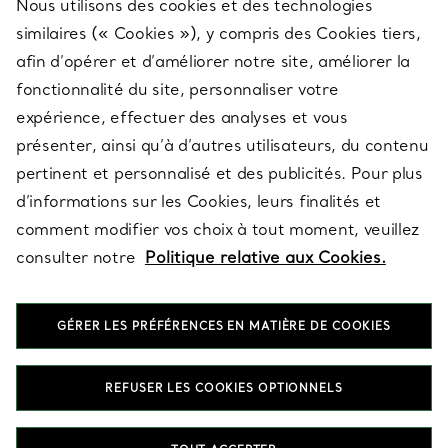
Nous utilisons des cookies et des technologies
SERVICES
similaires (« Cookies »), y compris des Cookies tiers,
afin d’opérer et d’améliorer notre site, améliorer la
fonctionnalité du site, personnaliser votre
À PROPOS
expérience, effectuer des analyses et vous
présenter, ainsi qu’à d’autres utilisateurs, du contenu
pertinent et personnalisé et des publicités. Pour plus
QUESTIONS LÉGALES
d’informations sur les Cookies, leurs finalités et
comment modifier vos choix à tout moment, veuillez
consulter notre
Politique relative aux Cookies.
SUIVEZ-NOUS
GÉRER LES PRÉFÉRENCES EN MATIÈRE DE COOKIES
Changer de région :
REFUSER LES COOKIES OPTIONNELS
T&Co. 2026