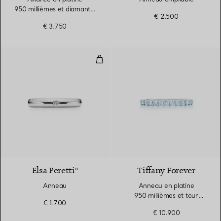
950 millièmes et diamants.
€ 2.500
1,8 mm.
€ 3.750
Anneau
3 Matériaux
Elsa Peretti®
Tiffany Forever
Anneau
Anneau en platine
950 millièmes et tour
€ 1.700
complet de diamants.
€ 10.900
Largeur