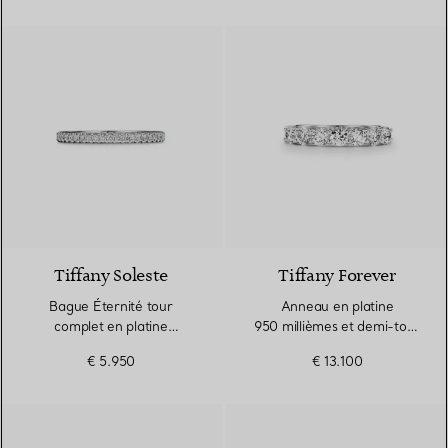
3 Matériaux
Tiffany Soleste
Tiffany Forever
Bague Éternité tour
Anneau en platine
complet en platine
950 millièmes et demi-tour
950 millièmes et diamants.
de diamants. Largeur
€ 5.950
€ 13.100
Largeur