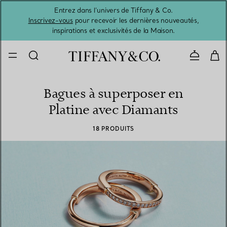
Entrez dans l’univers de Tiffany & Co.
L’été 
Inscrivez-vous
pour recevoir les dernières nouveautés,
inspirations et exclusivités de la Maison.
Contacte
Bagues à superposer en
Platine avec Diamants
18 PRODUITS