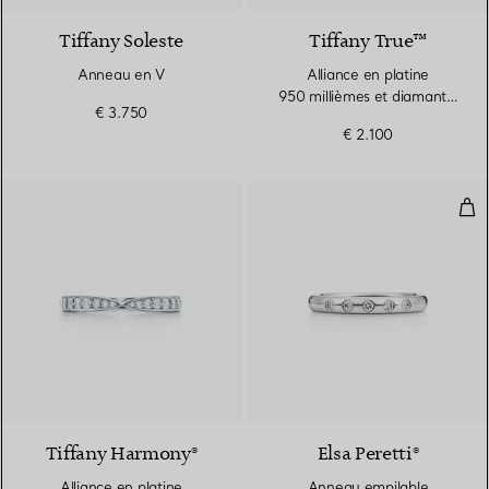
Tiffany Soleste
Tiffany True™
Anneau en V
Alliance en platine
950 millièmes et diamants.
€ 3.750
Largeur
€ 2.100
Ann
2 Matériaux
Tiffany Harmony®
Elsa Peretti®
Alliance en platine
Anneau empilable