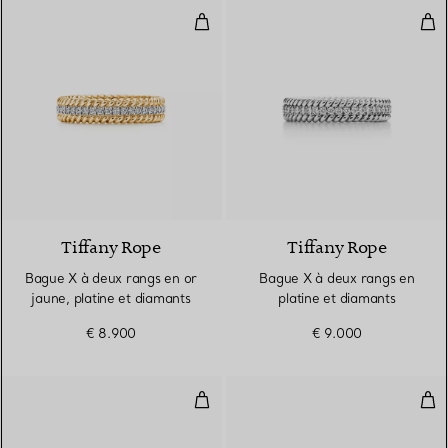
Bague X à deux rangs en or jaune
Bag
3 Matériaux
Tiffany Rope
Tiffany Rope
Bague X à deux rangs en or
Bague X à deux rangs en
jaune, platine et diamants
platine et diamants
€ 8.900
€ 9.000
Bague à motifs alternés en plati
Alli