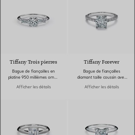
Tiffany Trois pierres
Tiffany Forever
Bague de fiançailles en
Bague de fiançailles
platine 950 millièmes ornée
diamant taille coussin avec
de pierres latérales taille
anneau en platine
Afficher les détails
Afficher les détails
baguette
950 millièmes pavé de
diamants