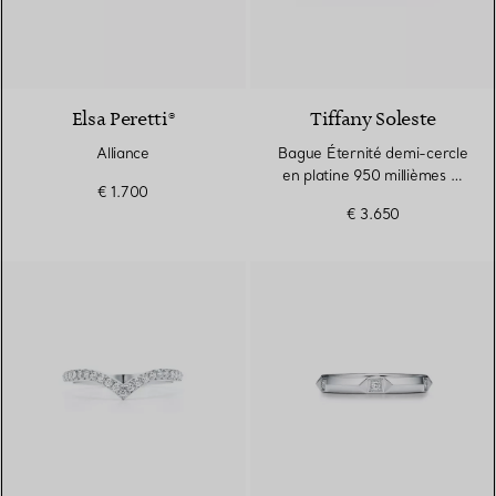
3 Matériaux
Elsa Peretti®
Tiffany Soleste
Alliance
Bague Éternité demi-cercle
en platine 950 millièmes et
€ 1.700
diamants. Largeur
€ 3.650
3 Matériaux