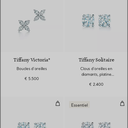
2 Matériaux
Tiffany Victoria®
Tiffany Solitaire
Boucles d’oreilles
Clous d’oreilles en
diamants, platine
€ 5.500
950 millièmes
€ 2.400
Boucles d’oreilles en diamant
Clou
Essentiel