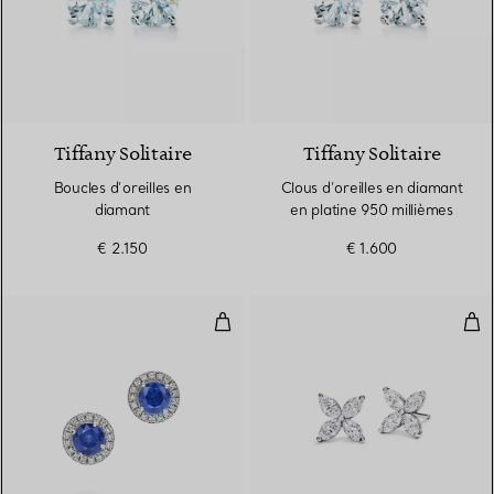
Tiffany Solitaire
Tiffany Solitaire
Boucles d’oreilles en
Clous d’oreilles en diamant
diamant
en platine 950 millièmes
€ 2.150
€ 1.600
Boucles d’oreilles en platine 950
Bouc