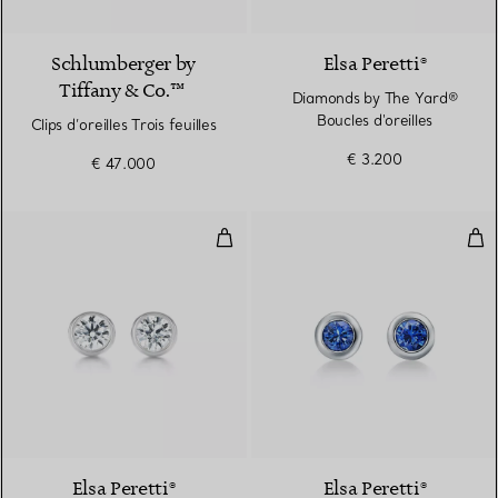
Schlumberger by
Elsa Peretti®
Tiffany & Co.™
Diamonds by The Yard®
Boucles d'oreilles
Clips d’oreilles Trois feuilles
€ 3.200
€ 47.000
Diamonds by The Yard® Boucles d
Bouc
Elsa Peretti®
Elsa Peretti®