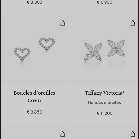
€ 8.300
€ 6.900
9 mm.
Boucles d’oreilles Cœur
Bouc
2 Matériaux
Boucles d’oreilles
Tiffany Victoria®
Cœur
Boucles d’oreilles
€ 3.850
€ 11.200
Boucles d’oreilles
Clou