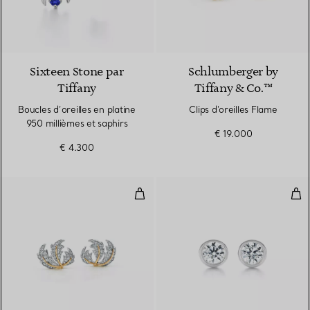
Sixteen Stone par
Schlumberger by
Tiffany
Tiffany & Co.™
Boucles d’oreilles en platine
Clips d'oreilles Flame
950 millièmes et saphirs
€ 19.000
€ 4.300
Clips d’oreilles Trois feuilles
Dia