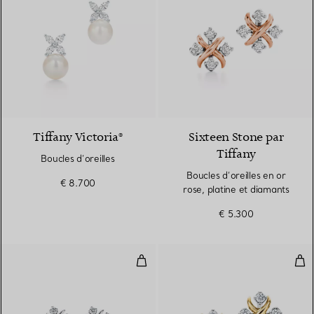
Tiffany Victoria®
Sixteen Stone par
Tiffany
Boucles d’oreilles
Boucles d’oreilles en or
€ 8.700
rose, platine et diamants
€ 5.300
Boucles d’oreilles en platine et 
Bouc