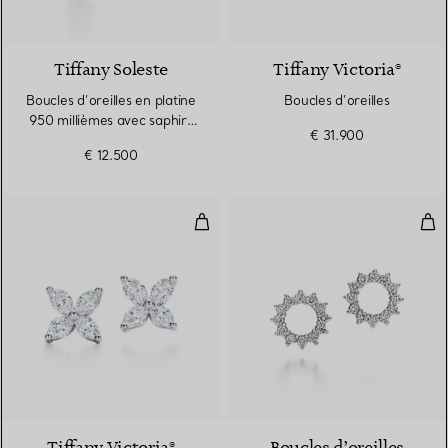
2 gemstones
Tiffany Soleste
Tiffany Victoria®
Boucles d’oreilles en platine
Boucles d’oreilles
950 millièmes avec saphirs
€ 31.900
et diamants
€ 12.500
Boucles d’oreilles
Bouc
2 Matériaux