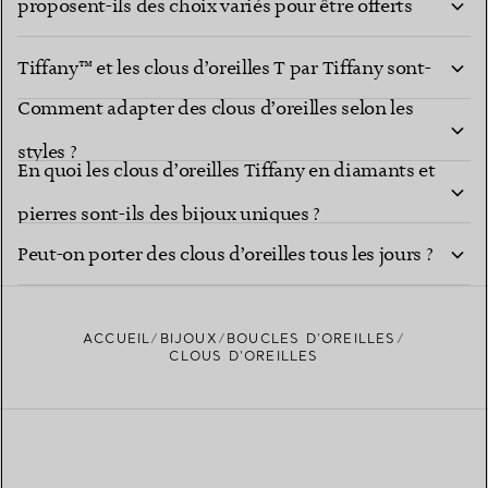
proposent-ils des choix variés pour être offerts
En quoi les clous d’oreilles cœur Return to
en cadeau ?
Tiffany™ et les clous d’oreilles T par Tiffany sont-
Comment adapter des clous d’oreilles selon les
ils des cadeaux uniques ?
styles ?
En quoi les clous d’oreilles Tiffany en diamants et
pierres sont-ils des bijoux uniques ?
Peut-on porter des clous d’oreilles tous les jours ?
ACCUEIL
BIJOUX
BOUCLES D’OREILLES
CLOUS D’OREILLES