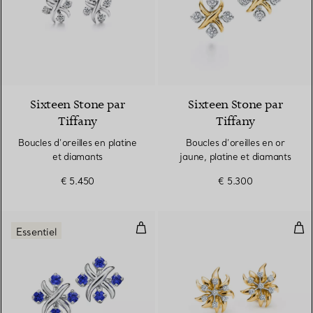
Sixteen Stone par
Sixteen Stone par
Tiffany
Tiffany
Boucles d’oreilles en platine
Boucles d’oreilles en or
et diamants
jaune, platine et diamants
€ 5.450
€ 5.300
Boucles d’oreilles en platine 950 
Clip
Essentiel