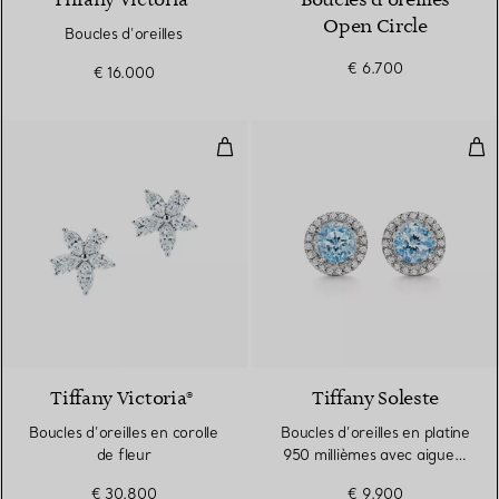
Tiffany Victoria®
Boucles d’oreilles
Open Circle
Boucles d’oreilles
€ 6.700
€ 16.000
Boucles d’oreilles en corolle de fl
Bou
Tiffany Victoria®
Tiffany Soleste
Boucles d’oreilles en corolle
Boucles d’oreilles en platine
de fleur
950 millièmes avec aigues-
marines et diamants
€ 30.800
€ 9.900