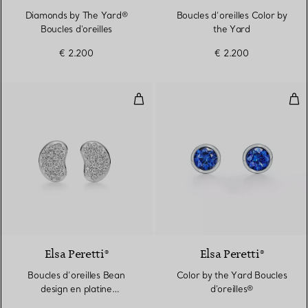
Diamonds by The Yard®
Boucles d’oreilles Color by
Boucles d'oreilles
the Yard
€ 2.200
€ 2.200
Boucles d’oreilles Bean design e
Colo
3 Matériaux
Elsa Peretti®
Elsa Peretti®
Boucles d’oreilles Bean
Color by the Yard Boucles
design en platine
d'oreilles®
950 millièmes et diamants.