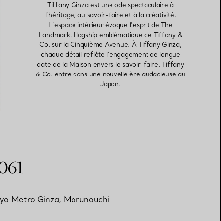
Tiffany Ginza est une ode spectaculaire à
l’héritage, au savoir-faire et à la créativité.
L’espace intérieur évoque l’esprit de The
Elsa Peretti®
Comment assortir alliance et
Landmark, flagship emblématique de Tiffany &
bague de fiançailles
Co. sur la Cinquième Avenue. À Tiffany Ginza,
chaque détail reflète l’engagement de longue
date de la Maison envers le savoir-faire. Tiffany
& Co. entre dans une nouvelle ère audacieuse au
Japon.
0061
Tokyo Metro Ginza, Marunouchi