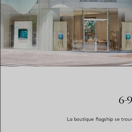
Alliances pour femme
Alliances pour hommes
Prenez
rendez-vous
avec un 
6-9
La boutique flagship se trou