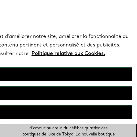
s et exclusivités de la Maison.
Contactez-nous
Connectez-vo
t d’améliorer notre site, améliorer la fonctionnalité du
 contenu pertinent et personnalisé et des publicités.
nsulter notre
Politique relative aux Cookies.
Désormais
ouvert : Tiffany
Ginza
Le 11 juillet, Tiffany & Co. et le Japon entament
un nouveau chapitre éblouissant de leur histoire
d’amour au cœur du célèbre quartier des
boutiques de luxe de Tokyo. La nouvelle boutique