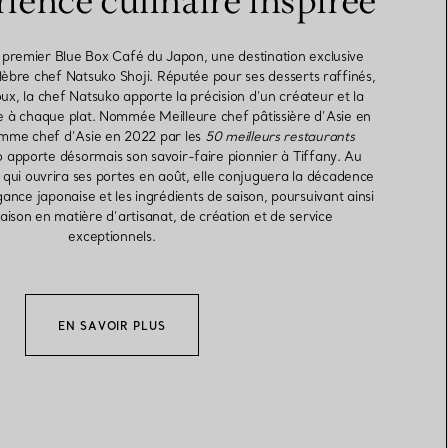
ience culinaire inspirée
e premier Blue Box Café du Japon, une destination exclusive
élèbre chef Natsuko Shoji. Réputée pour ses desserts raffinés,
ux, la chef Natsuko apporte la précision d’un créateur et la
 à chaque plat. Nommée Meilleure chef pâtissière d’Asie en
emme chef d’Asie en 2022 par les
50 meilleurs restaurants
o apporte désormais son savoir-faire pionnier à Tiffany. Au
qui ouvrira ses portes en août, elle conjuguera la décadence
ance japonaise et les ingrédients de saison, poursuivant ainsi
Maison en matière d’artisanat, de création et de service
exceptionnels.
EN SAVOIR PLUS