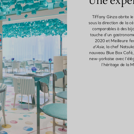
Une expér
Tiffany Ginza abrite l
sous la direction de la c
comparables à des bijo
touche d’un gastronome
2020 et Meilleure f
d’Asie
, la chef Natsuk
nouveau Blue Box Café, 
new-yorkaise avec l’élég
l’héritage de la 