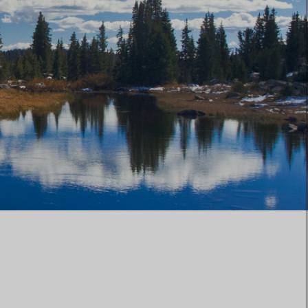
Elsa Peretti®
Comment assortir alliance et
bague de fiançailles