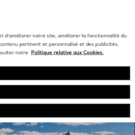
s et exclusivités de la Maison.
Contactez-nous
Connectez-vo
t d’améliorer notre site, améliorer la fonctionnalité du
 contenu pertinent et personnalisé et des publicités.
nsulter notre
Politique relative aux Cookies.
des années