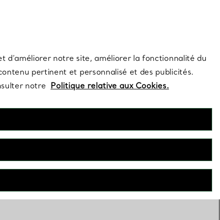
s et exclusivités de la Maison.
Contactez-nous
Connectez-vo
t d’améliorer notre site, améliorer la fonctionnalité du
 contenu pertinent et personnalisé et des publicités.
nsulter notre
Politique relative aux Cookies.