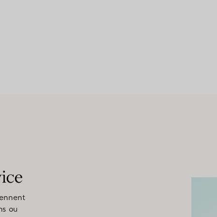
vice
rennent
ns ou