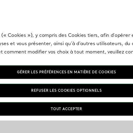
any & Co.
Inscrivez-vous
pour recevoir les dernières nouveautés, inspiration
 (« Cookies »), y compris des Cookies tiers, afin d’opérer e
ses et vous présenter, ainsi qu’à d’autres utilisateurs, du
s et comment modifier vos choix à tout moment, veuillez co
GÉRER LES PRÉFÉRENCES EN MATIÈRE DE COOKIES
REFUSER LES COOKIES OPTIONNELS
Amour & Fiançailles
FAQ
TOUT ACCEPTER