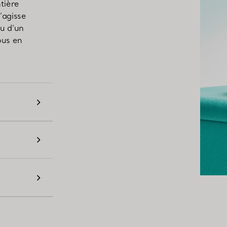
tière
s’agisse
ou d’un
ous en