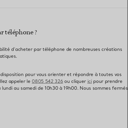
Elsa Peretti®
Comment assortir alliance et
bague de fiançailles
ar téléphone ?
sibilité d’acheter par téléphone de nombreuses créations
atiques.
disposition pour vous orienter et répondre à toutes vos
llez appeler le
0805 542 326
ou cliquer
ici
pour prendre
 du lundi au samedi de 10h30 à 19h00. Nous sommes fermés