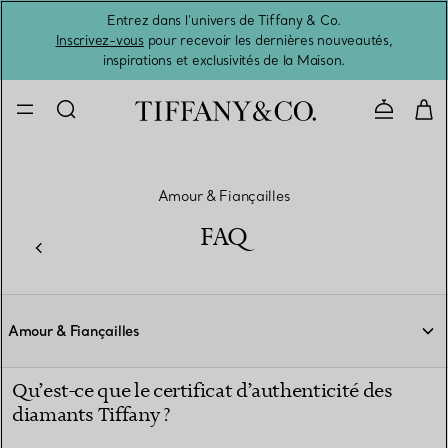
Entrez dans l’univers de Tiffany & Co.
L’été 
Inscrivez-vous
pour recevoir les dernières nouveautés,
inspirations et exclusivités de la Maison.
Contacte
Amour & Fiançailles
FAQ
Amour & Fiançailles
Qu’est-ce que le certificat d’authenticité des
diamants Tiffany ?