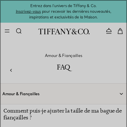
Entrez dans l’univers de Tiffany & Co.
L’été 
Inscrivez-vous
pour recevoir les dernières nouveautés,
inspirations et exclusivités de la Maison.
Contacte
Amour & Fiançailles
FAQ
Amour & Fiançailles
Comment puis-je ajuster la taille de ma bague de
fiançailles ?