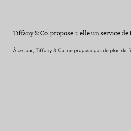
Bagues pour couples
Bagues Eternité
Tiffany & Co. propose-t-elle un service de
expert en diamants Tiffany.
À ce jour, Tiffany & Co. ne propose pas de plan de 