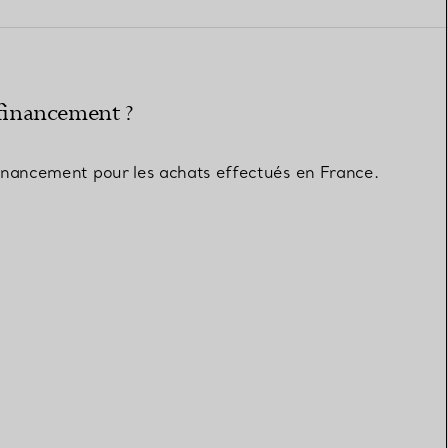
Elsa Peretti®
Comment assortir alliance et
bague de fiançailles
 financement ?
financement pour les achats effectués en France.