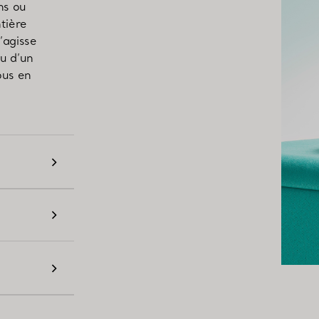
ns ou
tière
s’agisse
ou d’un
ous en