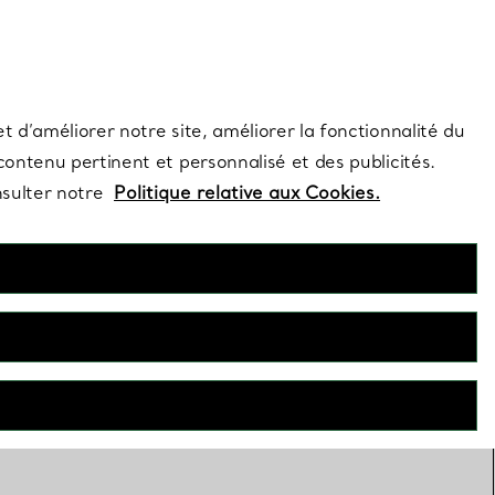
s et exclusivités de la Maison.
Contactez-nous
Connectez-vo
t d’améliorer notre site, améliorer la fonctionnalité du
 contenu pertinent et personnalisé et des publicités.
nsulter notre
Politique relative aux Cookies.