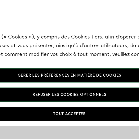
any & Co.
Inscrivez-vous
pour recevoir les dernières nouveautés, inspiration
 (« Cookies »), y compris des Cookies tiers, afin d’opérer e
ses et vous présenter, ainsi qu’à d’autres utilisateurs, du
s et comment modifier vos choix à tout moment, veuillez co
GÉRER LES PRÉFÉRENCES EN MATIÈRE DE COOKIES
REFUSER LES COOKIES OPTIONNELS
Commandes & Paiements
FAQ
TOUT ACCEPTER