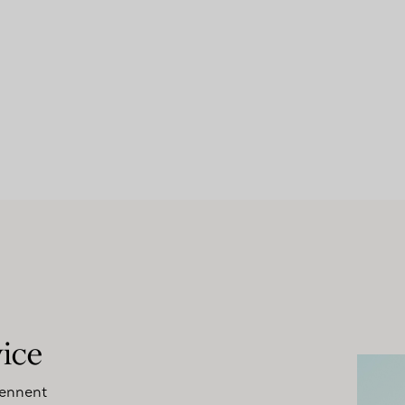
vice
rennent