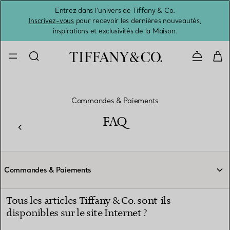
Entrez dans l’univers de Tiffany & Co.
L’été 
Inscrivez-vous
pour recevoir les dernières nouveautés,
inspirations et exclusivités de la Maison.
Contacte
Commandes & Paiements
FAQ
Commandes & Paiements
Tous les articles Tiffany & Co. sont-ils
disponibles sur le site Internet ?