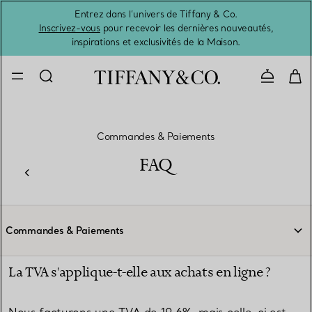
Entrez dans l’univers de Tiffany & Co.
L’été 
Inscrivez-vous
pour recevoir les dernières nouveautés,
inspirations et exclusivités de la Maison.
Contacte
Commandes & Paiements
FAQ
Commandes & Paiements
La TVA s'applique-t-elle aux achats en ligne ?