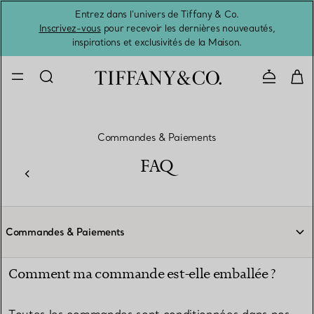
Entrez dans l’univers de Tiffany & Co.
L’été 
Inscrivez-vous
pour recevoir les dernières nouveautés,
inspirations et exclusivités de la Maison.
Contacte
Commandes & Paiements
FAQ
Commandes & Paiements
Comment ma commande est-elle emballée ?