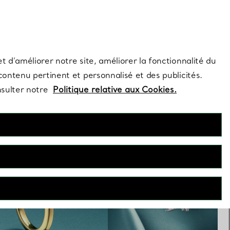
s et exclusivités de la Maison.
Contactez-nous
Connectez-vo
t d’améliorer notre site, améliorer la fonctionnalité du
 contenu pertinent et personnalisé et des publicités.
nsulter notre
Politique relative aux Cookies.