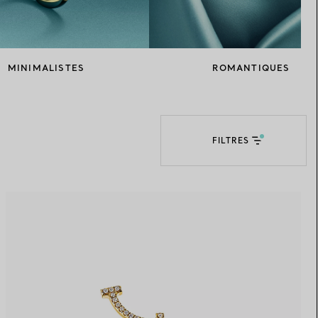
Elsa Peretti®
Comment assortir alliance et
bague de fiançailles
MINIMALISTES
ROMANTIQUES
FILTRES