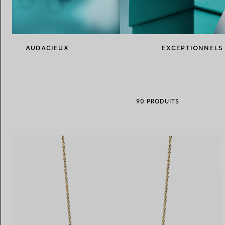
Alliances pour femme
Alliances pour hommes
AUDACIEUX
EXCEPTIONNELS
Prenez
rendez-vous
avec un 
90 PRODUITS