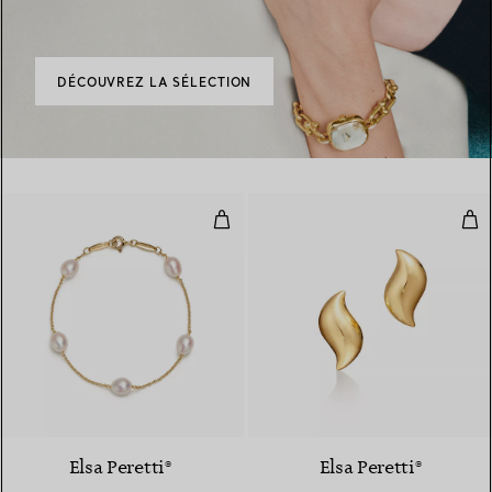
DÉCOUVREZ LA SÉLECTION
Bracelet Pearls by the Yard (MD
Bouc
Elsa Peretti®
Elsa Peretti®