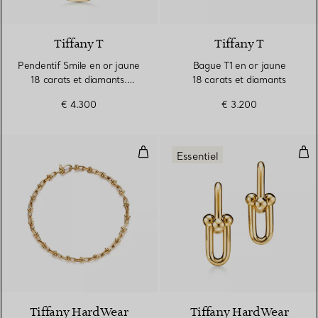
3 Matériaux
Tiffany T
Tiffany T
Pendentif Smile en or jaune
Bague T1 en or jaune
18 carats et diamants.
18 carats et diamants
Medium.
€ 4.300
€ 3.200
Bracelet à micro-maillons en or 
Bouc
Essentiel
2 Matériaux
Tiffany HardWear
Tiffany HardWear