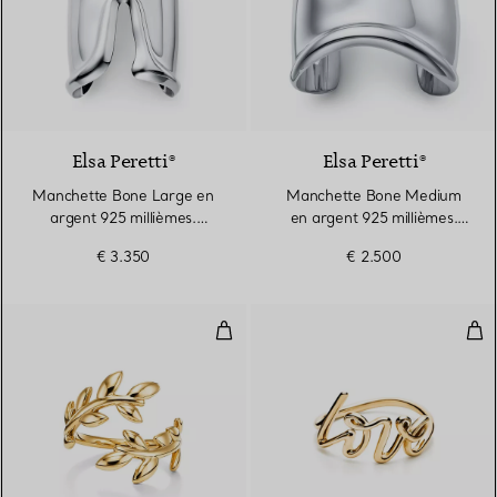
Elsa Peretti®
Elsa Peretti®
Manchette Bone Large en
Manchette Bone Medium
argent 925 millièmes.
en argent 925 millièmes.
Largeur
Largeur
€ 3.350
€ 2.500
Bague Olive Leaf en or jaune 18 
Bag