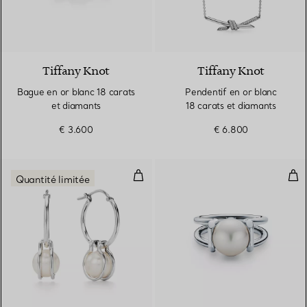
3 Matériaux
Tiffany Knot
Tiffany Knot
Bague en or blanc 18 carats
Pendentif en or blanc
et diamants
18 carats et diamants
€ 3.600
€ 6.800
Boucles d’oreilles créoles en per
Bag
Quantité limitée