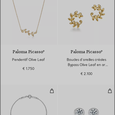
Paloma Picasso®
Paloma Picasso®
Pendentif Olive Leaf
Boucles d’oreilles créoles
Bypass Olive Leaf en or
€ 1.750
jaune
€ 2.100
Diamonds by The Yard® Bracele
Dia