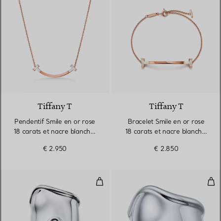
Tiffany T
Tiffany T
Pendentif Smile en or rose
Bracelet Smile en or rose
18 carats et nacre blanche.
18 carats et nacre blanche.
Medium.
Medium.
€ 2.950
€ 2.850
Manchette Bone Large en argent
Man