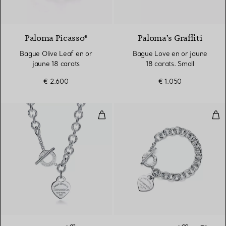
2 Matériaux
Paloma Picasso®
Paloma’s Graffiti
Bague Olive Leaf en or
Bague Love en or jaune
jaune 18 carats
18 carats. Small
€ 2.600
€ 1.050
Collier Plaque Cœur avec fermoir
Bra