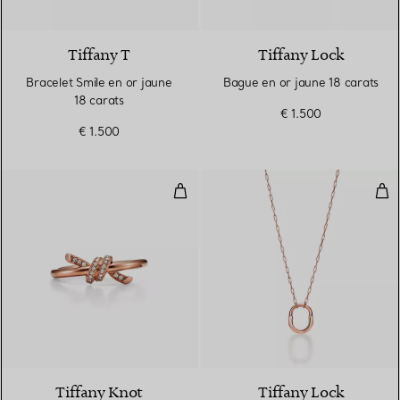
3 Matériaux
Tiffany T
Tiffany Lock
Bracelet Smile en or jaune
Bague en or jaune 18 carats
18 carats
€ 1.500
€ 1.500
Bague en or rose 18 carats et d
Pen
3 Matériaux
Tiffany Knot
Tiffany Lock