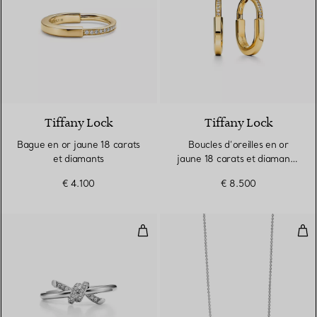
3 Matériaux
Tiffany Lock
Tiffany Lock
Bague en or jaune 18 carats
Boucles d’oreilles en or
et diamants
jaune 18 carats et diamants.
Medium.
€ 4.100
€ 8.500
Bague en or blanc 18 carats et 
Pen