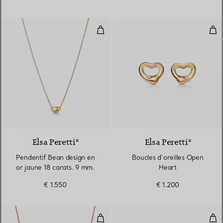
Pendentif Bean design en or jaun
Bou
2 Matériaux
Elsa Peretti®
Elsa Peretti®
Pendentif Bean design en
Boucles d’oreilles Open
or jaune 18 carats. 9 mm.
Heart
€ 1.550
€ 1.200
Pendentif Smile en or rose 18 ca
Bra