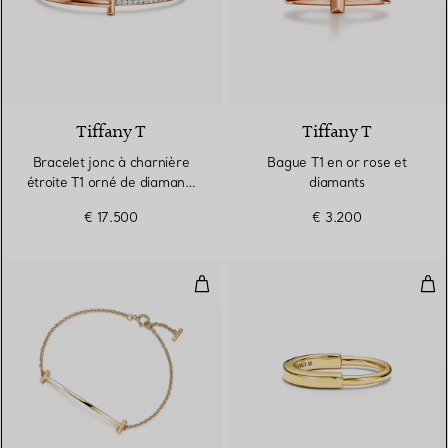
3 Matériaux
Tiffany T
Tiffany T
Bracelet jonc à charnière
Bague T1 en or rose et
étroite T1 orné de diamants
diamants
en or rose
€ 17.500
€ 3.200
Bracelet Smile en or jaune 18 car
Bag