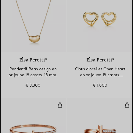
2 Matériaux
Elsa Peretti®
Elsa Peretti®
Pendentif Bean design en
Clous d’oreilles Open Heart
or jaune 18 carats. 18 mm.
en or jaune 18 carats.
11 mm.
€ 3.300
€ 1.800
Bracelet jonc à charnière étroite
Bag