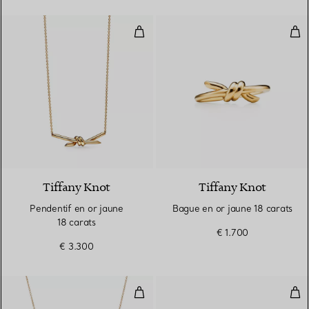
Pendentif en or jaune 18 carats
Bag
2 Matériaux
Tiffany Knot
Tiffany Knot
Pendentif en or jaune
Bague en or jaune 18 carats
18 carats
€ 1.700
€ 3.300
Pendentif Olive Leaf
Bouc