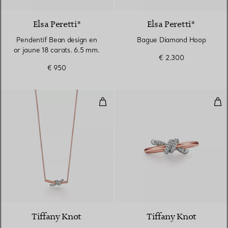
Elsa Peretti®
Elsa Peretti®
Pendentif Bean design en
Bague Diamond Hoop
or jaune 18 carats. 6.5 mm.
€ 2.300
€ 950
Pendentif en or rose 18 carats, p
Bag
3 Matériaux
Tiffany Knot
Tiffany Knot