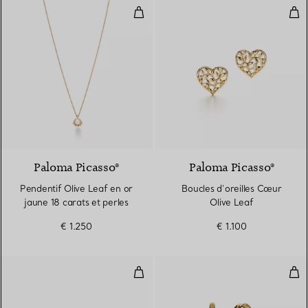
Pendentif Olive Leaf en or jaune 
Bou
Paloma Picasso®
Paloma Picasso®
Pendentif Olive Leaf en or
Boucles d’oreilles Cœur
jaune 18 carats et perles
Olive Leaf
€ 1.250
€ 1.100
Bague en or jaune 18 carats et 
Bou