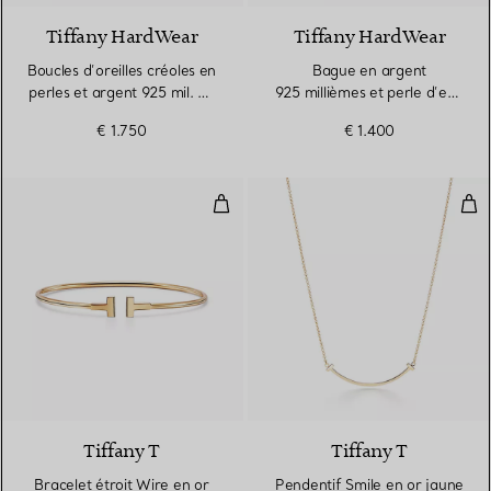
Tiffany HardWear
Tiffany HardWear
Boucles d’oreilles créoles en
Bague en argent
perles et argent 925 mil. en
925 millièmes et perle d’eau
argent 925 millièmes
douce en argent
€ 1.750
€ 1.400
925 millièmes
Bracelet étroit Wire en or jaune 
Pend
3 Matériaux
Tiffany T
Tiffany T
Bracelet étroit Wire en or
Pendentif Smile en or jaune