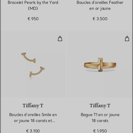
Bracelet Pearls by the Yard
Boucles d’oreilles Feather
(MD)
en or jaune
€ 950
€ 3.500
Boucles d’oreilles Smile en or jau
Bag
3 Matériaux
Tiffany T
Tiffany T
Boucles d’oreilles Smile en
Bague T1 en or jaune
or jaune 18 carats et
18 carats
diamants. Mini.
€ 3.100
€ 1.950