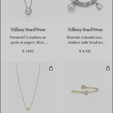
Tiffany HardWear
Tiffany HardWear
Pendentif à maillons en
Bracelet à double tour,
perle et argent. 40,6-
maillons taille Small en
45,7 cm en argent
argent 925 millièmes
€ 1.450
€ 4.100
925 millièmes
Pendentif Bean design en or jaun
Bag
2 Matériaux