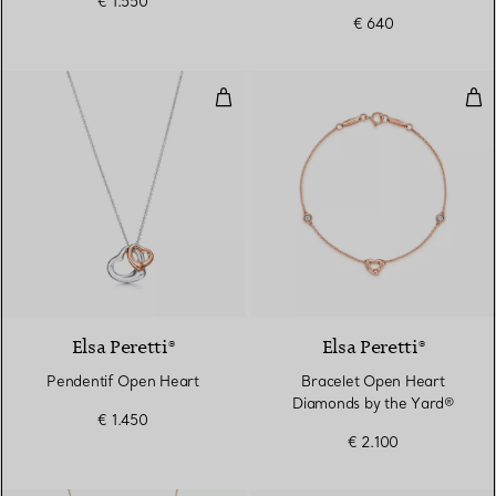
€ 1.550
€ 640
Pendentif Open Heart
Bra
Elsa Peretti®
Elsa Peretti®
Pendentif Open Heart
Bracelet Open Heart
Diamonds by the Yard®
€ 1.450
€ 2.100