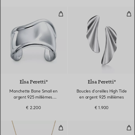
Manchette Bone Small en argent
Bouc
Elsa Peretti®
Elsa Peretti®
Manchette Bone Small en
Boucles d’oreilles High Tide
argent 925 millièmes.
en argent 925 millièmes
Largeur
€ 2.200
€ 1.900
Pendentif Bean design en or jaun
Clou