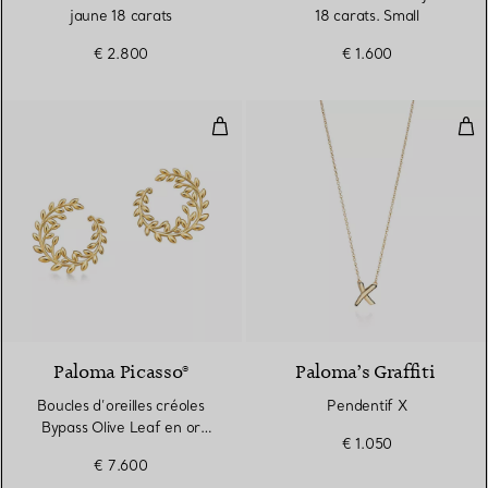
jaune 18 carats
18 carats. Small
€ 2.800
€ 1.600
Boucles d’oreilles créoles Bypass
Pen
Paloma Picasso®
Paloma’s Graffiti
Boucles d’oreilles créoles
Pendentif X
Bypass Olive Leaf en or
€ 1.050
jaune
€ 7.600