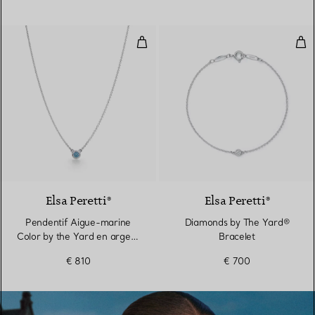
Pendentif Aigue-marine Color by
Dia
2 gemstones
Elsa Peretti®
Elsa Peretti®
Pendentif Aigue-marine
Diamonds by The Yard®
Color by the Yard en argent
Bracelet
925 millièmes
€ 810
€ 700