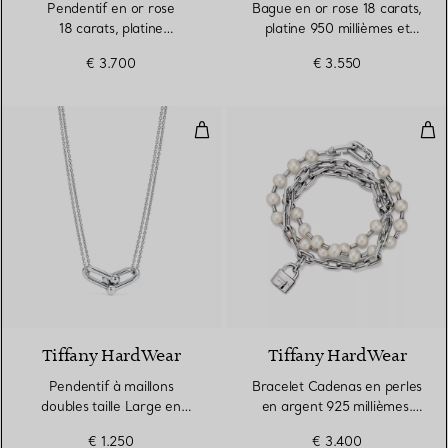
Pendentif en or rose
Bague en or rose 18 carats,
18 carats, platine
platine 950 millièmes et
950 millièmes et diamants.
diamants
€ 3.700
€ 3.550
Small.
Pendentif à maillons doubles tail
Bra
Tiffany HardWear
Tiffany HardWear
Pendentif à maillons
Bracelet Cadenas en perles
doubles taille Large en
en argent 925 millièmes.
argent 925 millièmes
Medium.
€ 1.250
€ 3.400