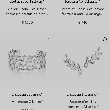
Return to Tiffany®
Return to Tiffany™
Collier Plaque Cœur avec
Bracelet Plaque Cœur avec
fermoir à bascule en argent
fermoir à bascule en argent
925 millièmes
925 millièmes
€ 1.350
€ 940
Manchette Olive leaf
Bou
Paloma Picasso®
Paloma Picasso®
Manchette Olive leaf
Boucles d’oreilles
montantes Olive Leaf