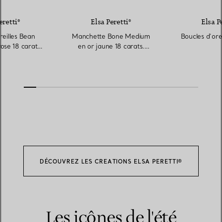
eretti®
Elsa Peretti®
Elsa P
reilles Bean
Manchette Bone Medium
Boucles d’orei
ose 18 carats.
en or jaune 18 carats.
mm.
Largeur : 61 mm.
DÉCOUVREZ LES CREATIONS ELSA PERETTI®
Les icônes de l'été