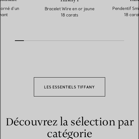
 orné d’un
Pendentif Smi
Bracelet Wire en or jaune
mant
18 carat
18 carats
LES ESSENTIELS TIFFANY
Découvrez la sélection par
catégorie