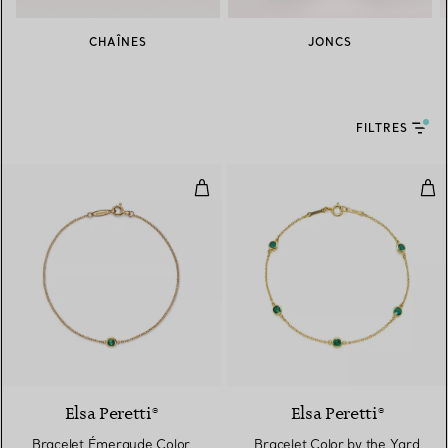
CHAÎNES
JONCS
FILTRES
Bracelet Émeraude Color by the 
Bra
2 Matériaux
Elsa Peretti®
Elsa Peretti®
Bracelet Émeraude Color
Bracelet Color by the Yard