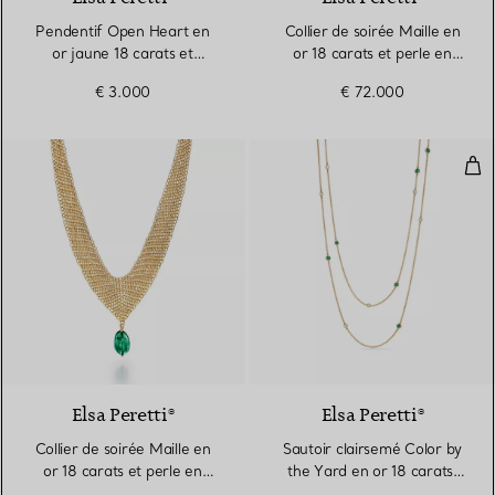
Pendentif Open Heart en
Collier de soirée Maille en
or jaune 18 carats et
or 18 carats et perle en
émeraudes. 16 mm.
émeraude polie
€ 3.000
€ 72.000
Sau
Elsa Peretti®
Elsa Peretti®
Collier de soirée Maille en
Sautoir clairsemé Color by
or 18 carats et perle en
the Yard en or 18 carats,
émeraude polie
émeraudes et diamants