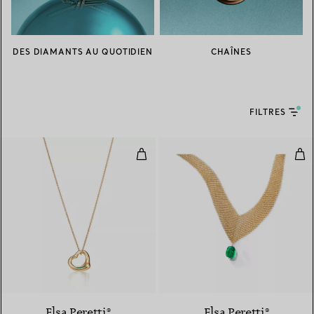
DES DIAMANTS AU QUOTIDIEN
CHAÎNES
FILTRES
Pendentif Open Heart en or jaun
Coll
2 Matériaux
Elsa Peretti®
Elsa Peretti®