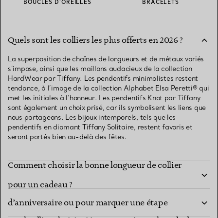
BOUCLES D’OREILLES
BRACELETS
Quels sont les colliers les plus offerts en 2026 ?
La superposition de chaînes de longueurs et de métaux variés
s’impose, ainsi que les maillons audacieux de la collection
HardWear par Tiffany. Les pendentifs minimalistes restent
tendance, à l’image de la collection Alphabet Elsa Peretti® qui
met les initiales à l’honneur. Les pendentifs Knot par Tiffany
sont également un choix prisé, car ils symbolisent les liens que
nous partageons. Les bijoux intemporels, tels que les
pendentifs en diamant Tiffany Solitaire, restent favoris et
seront portés bien au-delà des fêtes.
Comment choisir la bonne longueur de collier
Quel collier choisir pour un cadeau
pour un cadeau ?
d’anniversaire ou pour marquer une étape