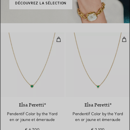
DÉCOUVREZ LA SÉLECTION
Pendentif Color by the Yard en 
Pen
2 Matériaux
Elsa Peretti®
Elsa Peretti®
Pendentif Color by the Yard
Pendentif Color by the Yard
en or jaune et émeraude
en or jaune et émeraude
€ 6.700
€ 2.100