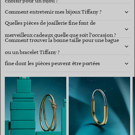
choisir pour un bijou ?
Comment entretenir mes bijoux Tiffany ?
Quelles pièces de joaillerie fine font de
merveilleux cadeaux quelle que soit l’occasion ?
Comment trouver la bonne taille pour une bague
Comment composer une collection de joaillerie
ou un bracelet Tiffany ?
fine dont les pièces peuvent être portées
ensemble ?