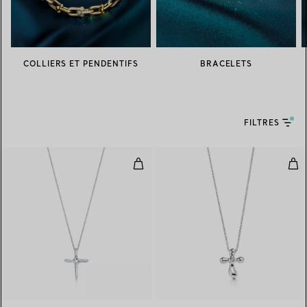
COLLIERS ET PENDENTIFS
BRACELETS
FILTRES
Pendentif Croix Infinity
Pen