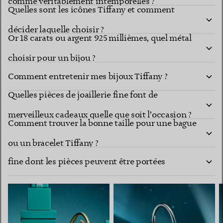
comme véritablement intemporelles ?
Quelles sont les icônes Tiffany et comment
décider laquelle choisir ?
Or 18 carats ou argent 925 millièmes, quel métal
choisir pour un bijou ?
Comment entretenir mes bijoux Tiffany ?
Quelles pièces de joaillerie fine font de
merveilleux cadeaux quelle que soit l’occasion ?
Comment trouver la bonne taille pour une bague
Comment composer une collection de joaillerie
ou un bracelet Tiffany ?
fine dont les pièces peuvent être portées
ensemble ?