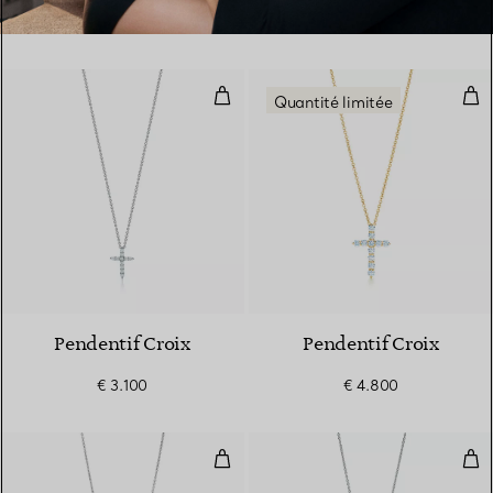
Pendentif Croix
Pen
Quantité limitée
3 Matériaux
Pendentif Croix
Pendentif Croix
€ 3.100
€ 4.800
Pendentif Croix
Pen