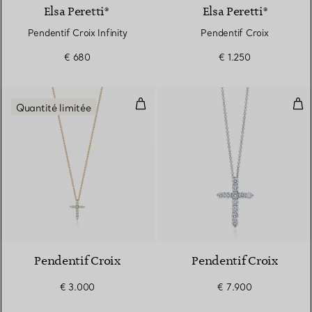
Elsa Peretti®
Elsa Peretti®
Pendentif Croix Infinity
Pendentif Croix
€ 680
€ 1.250
Pendentif Croix
Pen
Quantité limitée
3 Matériaux
Pendentif Croix
Pendentif Croix
€ 3.000
€ 7.900