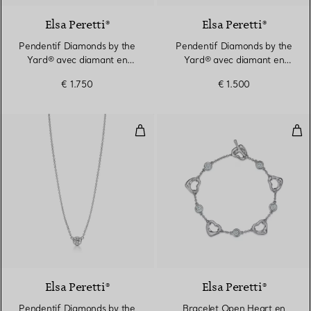
Elsa Peretti®
Elsa Peretti®
Pendentif Diamonds by the
Pendentif Diamonds by the
Yard® avec diamant en
Yard® avec diamant en
platine 950 millièmes
platine 950 millièmes
€ 1.750
€ 1.500
Pendentif Diamonds by the Yard®
Bra
2 Matériaux
Elsa Peretti®
Elsa Peretti®
Pendentif Diamonds by the
Bracelet Open Heart en