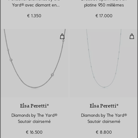
Yard® avec diamant en
platine 950 millièmes
platine 950 millièmes
€ 1.350
€ 17.000
Diamonds by The Yard® Sautoir 
Dia
2 Matériaux
Elsa Peretti®
Elsa Peretti®
Diamonds by The Yard®
Diamonds by The Yard®
Sautoir clairsemé
Sautoir clairsemé
€ 16.500
€ 8.800