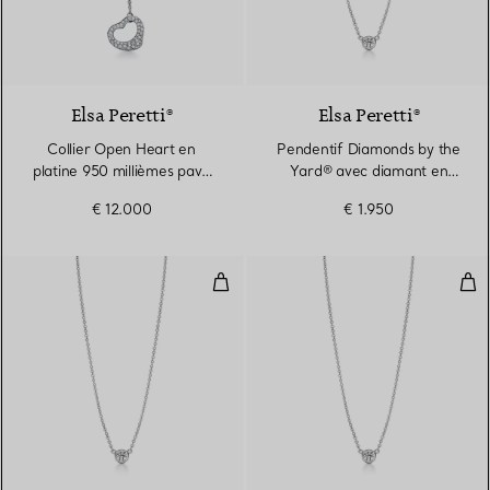
Elsa Peretti®
Elsa Peretti®
Collier Open Heart en
Pendentif Diamonds by the
platine 950 millièmes pavé
Yard® avec diamant en
de diamants
platine 950 millièmes
€ 12.000
€ 1.950
Pendentif Diamonds by the Yard®
Pen
2 Matériaux