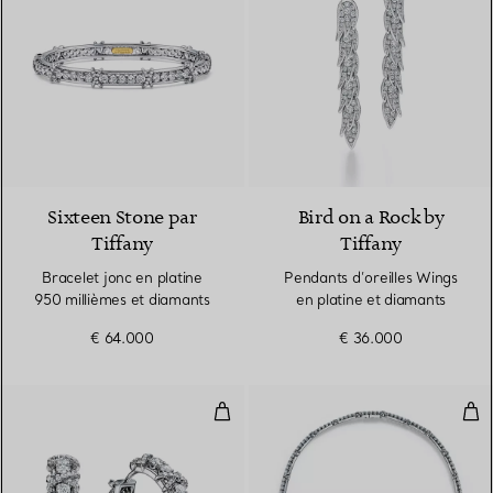
Sixteen Stone par
Bird on a Rock by
Tiffany
Tiffany
Bracelet jonc en platine
Pendants d’oreilles Wings
950 millièmes et diamants
en platine et diamants
€ 64.000
€ 36.000
Boucles d’oreilles en platine et 
Coll