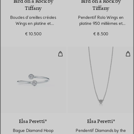
Bird on a Rock by
Bird on a Rock by
Tiffany
Tiffany
Boucles d’oreilles créoles
Pendentif Rolo Wings en
Wings en platine et
platine 950 millièmes et
diamants
diamants
€ 10.500
€ 8.500
Bague Diamond Hoop
Pen
Elsa Peretti®
Elsa Peretti®
Bague Diamond Hoop
Pendentif Diamonds by the