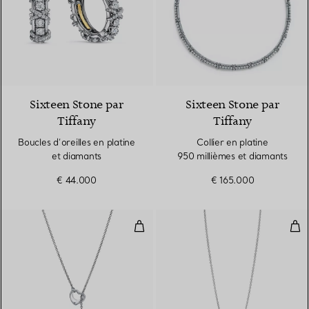
Sixteen Stone par
Sixteen Stone par
Tiffany
Tiffany
Boucles d’oreilles en platine
Collier en platine
et diamants
950 millièmes et diamants
€ 44.000
€ 165.000
Collier Open Heart en platine 95
Pen