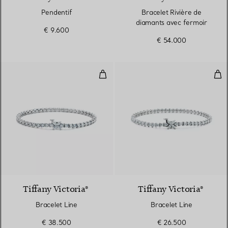
Pendentif
Bracelet Rivière de
diamants avec fermoir
€ 9.600
€ 54.000
Bracelet Line
Bra
Tiffany Victoria®
Tiffany Victoria®
Bracelet Line
Bracelet Line
€ 38.500
€ 26.500