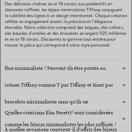
Des délicates chaînes en or 18 carats aux pendentifs en
diamants raffinés, les bijoux minimalistes Tiffany conjuguent
la subtilité des lignes à un design intentionnel. Chaque création
reflète un engagement envers la précision et l’élégance
éternelle. Notre collection comprend des bagues, des colliers,
des boucles d’oreilles et des bracelets en argent 925 millièmes
et en or 18 carats. Découvrez la gamme tout entière pour
trouver la pièce qui correspond à votre style personnel.
Quels matériaux sont utilisés dans la joaillerie
fine minimaliste ? Peuvent-ils être portés au
Quelles expressions minimalistes proposent les
quotidien ?
icônes Tiffany comme T par Tiffany et Knot par
Comment puis-je superposer des colliers et des
Tiffany ?
bracelets minimalistes sans qu’ils ne
Quelles créations Elsa Peretti® sont considérées
s’emmêlent ?
comme les bijoux minimalistes les plus raffinés ?
À quelles occasions convient-il d’offrir des bijoux