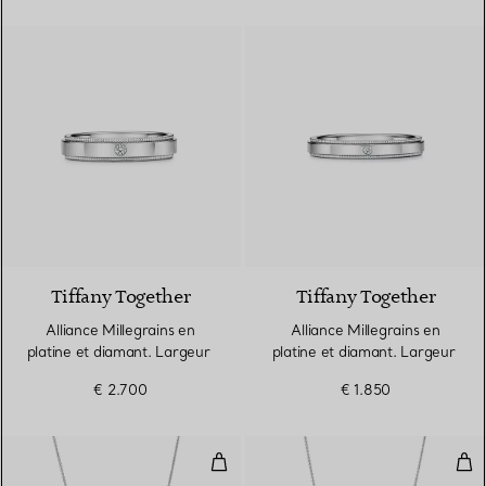
Tiffany Together
Tiffany Together
Alliance Millegrains en
Alliance Millegrains en
platine et diamant. Largeur
platine et diamant. Largeur
€ 2.700
€ 1.850
Pendentif
Pen