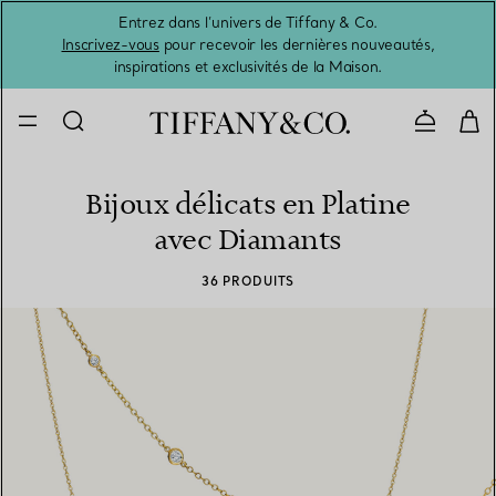
Entrez dans l’univers de Tiffany & Co.
L’été 
Inscrivez-vous
pour recevoir les dernières nouveautés,
inspirations et exclusivités de la Maison.
Contacte
Bijoux délicats en Platine
avec Diamants
36 PRODUITS