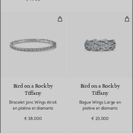
Bracelet jonc Wings étroit en pla
Bag
2 Matériaux
Bird on a Rock by
Bird on a Rock by
Tiffany
Tiffany
Bracelet jonc Wings étroit
Bague Wings Large en
en platine et diamants
platine et diamants
€ 38.000
€ 23.000