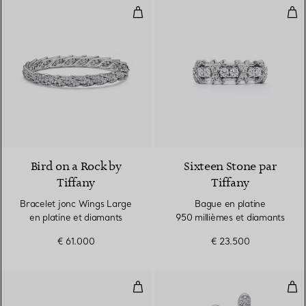
Bracelet jonc Wings Large en pla
Bag
Bird on a Rock by
Sixteen Stone par
Tiffany
Tiffany
Bracelet jonc Wings Large
Bague en platine
en platine et diamants
950 millièmes et diamants
€ 61.000
€ 23.500
Bracelet jonc en platine 950 mil
Pen