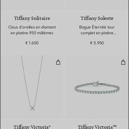
2 Matériaux
Tiffany Solitaire
Tiffany Soleste
Clous d’oreilles en diamant
Bague Éternité tour
en platine 950 millièmes
complet en platine
950 millièmes et diamants.
€ 1.600
€ 5.950
Largeur
Pendentif
Bra
2 Matériaux
Tiffany Victoria®
Tiffany Victoria™