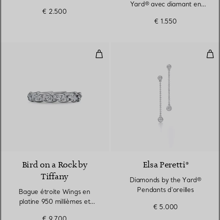
Yard® avec diamant en
€ 2.500
platine 950 millièmes
€ 1.550
Bague étroite Wings en platine 9
Dia
2 Matériaux
Bird on a Rock by
Elsa Peretti®
Tiffany
Diamonds by the Yard®
Pendants d'oreilles
Bague étroite Wings en
platine 950 millièmes et
€ 5.000
diamants
€ 9.700