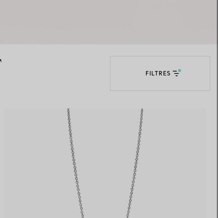
Elsa Peretti®
Comment assortir alliance et
bague de fiançailles
T
FILTRES