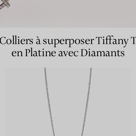
Bagues pour couples
Bagues Eternité
Colliers à superposer Tiffany 
en Platine avec Diamants
expert en diamants Tiffany.