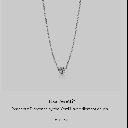
Elsa Peretti®
Pendentif Diamonds by the Yard® avec diamant en platine 950 millièmes
€ 1.350