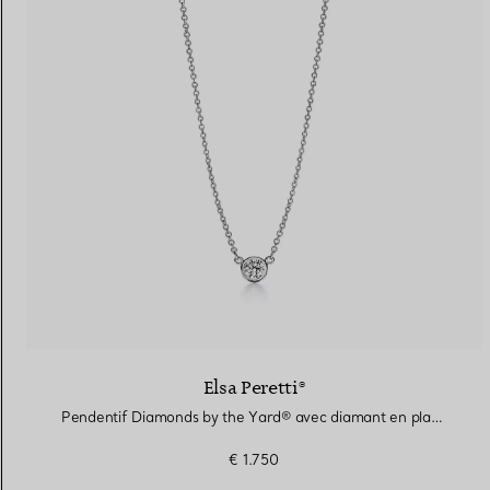
Elsa Peretti®
Pendentif Diamonds by the Yard® avec diamant en platine 950 millièmes
€ 1.750