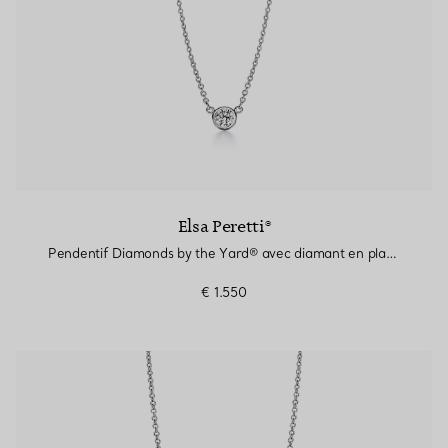
Elsa Peretti®
Pendentif Diamonds by the Yard® avec diamant en platine 950 millièmes
€ 1.550