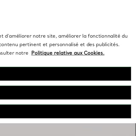
s et exclusivités de la Maison.
Contactez-nous
Connectez-vo
t d’améliorer notre site, améliorer la fonctionnalité du
 contenu pertinent et personnalisé et des publicités.
nsulter notre
Politique relative aux Cookies.
Superposer les colliers
n seul collier ? Associez plusieurs de ces créations pour une
superposition réussie.