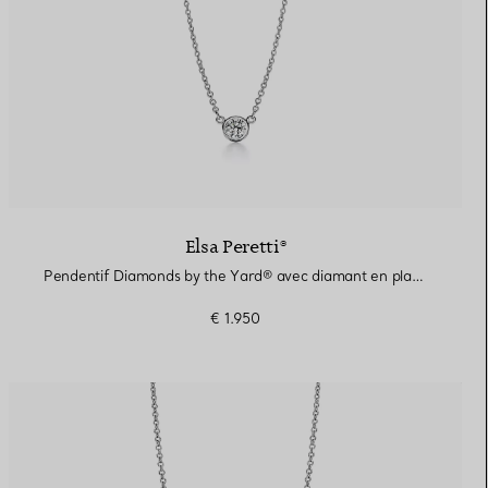
Elsa Peretti®
Pendentif Diamonds by the Yard® avec diamant en platine 950 millièmes
€ 1.950