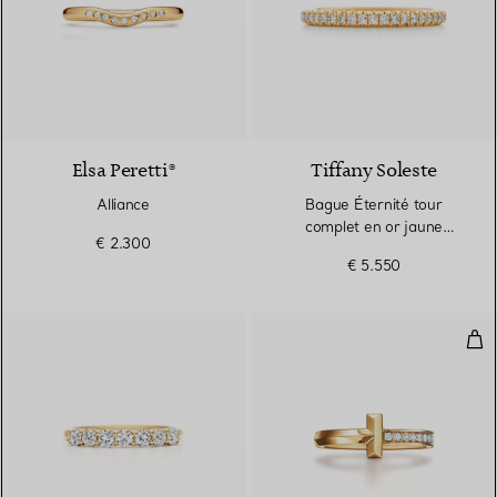
3 Matériaux
Elsa Peretti®
Tiffany Soleste
Alliance
Bague Éternité tour
complet en or jaune
€ 2.300
18 carats et diamants
€ 5.550
Bag