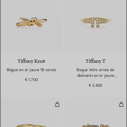
2 Matériaux
Tiffany Knot
Tiffany T
Bague en or jaune 18 carats
Bague Wire ornée de
diamants en or jaune
€ 1.700
18 carats
€ 3.450
Bague en or jaune 18 carats
Bagu