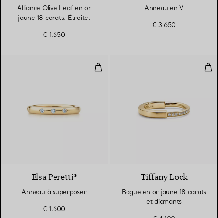
Alliance Olive Leaf en or
Anneau en V
jaune 18 carats. Étroite.
€ 3.650
€ 1.650
Anneau à superposer
Bag
Elsa Peretti®
Tiffany Lock
Anneau à superposer
Bague en or jaune 18 carats
et diamants
€ 1.600