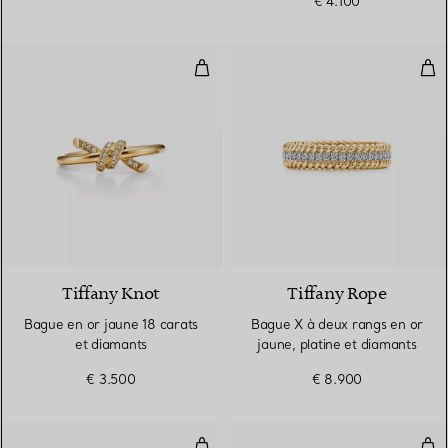
€ 4.100
Bague en or jaune 18 carats et 
Bag
3 Matériaux
Tiffany Knot
Tiffany Rope
Bague en or jaune 18 carats
Bague X à deux rangs en or
et diamants
jaune, platine et diamants
€ 3.500
€ 8.900
Bague True large en or 18 carats
Bag