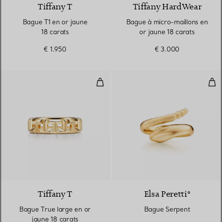
Tiffany T
Tiffany HardWear
Bague T1 en or jaune
Bague à micro-maillons en
18 carats
or jaune 18 carats
€ 1.950
€ 3.000
Bague True large en or jaune 18 
Bag
3 Matériaux
Tiffany T
Elsa Peretti®
Bague True large en or
Bague Serpent
jaune 18 carats