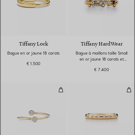
3 Matériaux
Tiffany Lock
Tiffany HardWear
Bague en or jaune 18 carats
Bague à maillons taille Small
en or jaune 18 carats et
€ 1.500
diamants
€ 7.400
Bague Diamond Hoop
Ann