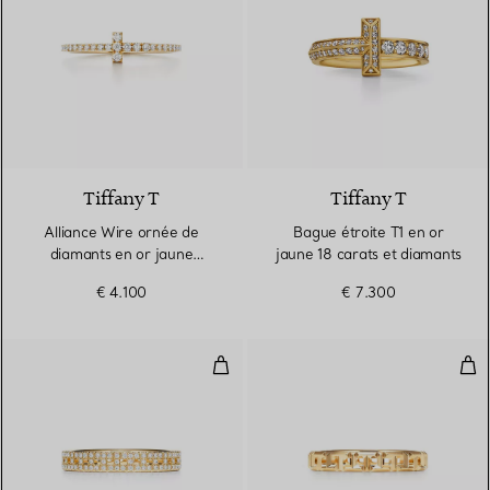
3 Matériaux
Tiffany T
Tiffany T
Alliance Wire ornée de
Bague étroite T1 en or
diamants en or jaune
jaune 18 carats et diamants
18 carats
€ 4.100
€ 7.300
Bague True étroite en or 18 cara
Bag