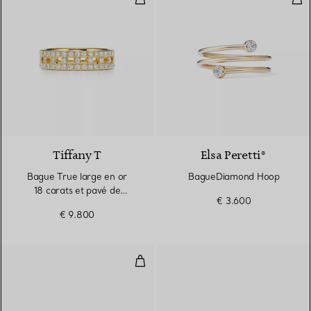
3 Matériaux
Tiffany T
Elsa Peretti®
Bague True large en or
BagueDiamond Hoop
18 carats et pavé de
€ 3.600
diamants
€ 9.800
Alliance