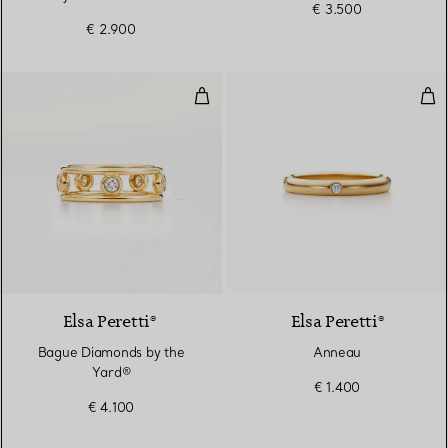
€ 3.500
€ 2.900
Bague Diamonds by the Yard®
Ann
2 Matériaux
Elsa Peretti®
Elsa Peretti®
Bague Diamonds by the
Anneau
Yard®
€ 1.400
€ 4.100