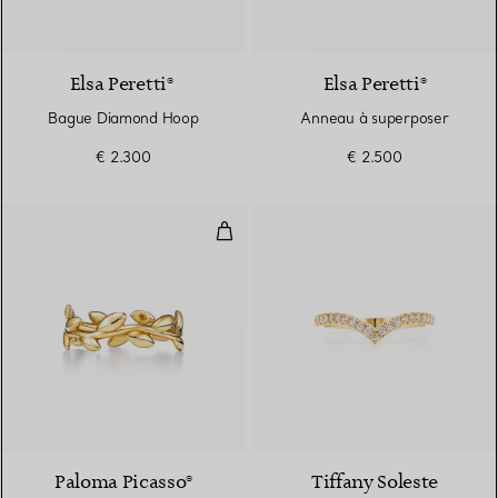
3 Matériaux
Elsa Peretti®
Elsa Peretti®
Bague Diamond Hoop
Anneau à superposer
€ 2.300
€ 2.500
Alliance Olive Leaf en or jaune 18
2 Matériaux
Paloma Picasso®
Tiffany Soleste