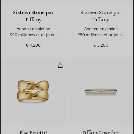
Sixteen Stone par
Sixteen Stone par
Tiffany
Tiffany
Anneau en platine
Anneau en platine
950 millièmes et or jaune
950 millièmes et or jaune
18 carats. Largeur
18 carats. Largeur
€ 4.200
€ 3.200
Bague Plume double en or jaune 
Elsa Peretti®
Tiffany Together