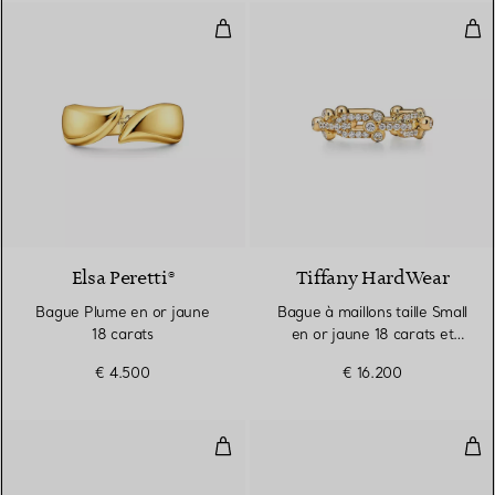
Bague Plume en or jaune 18 cara
Bagu
Elsa Peretti®
Tiffany HardWear
Bague Plume en or jaune
Bague à maillons taille Small
18 carats
en or jaune 18 carats et
diamants
€ 4.500
€ 16.200
Alliance Wire ornée de diamants 
Bag