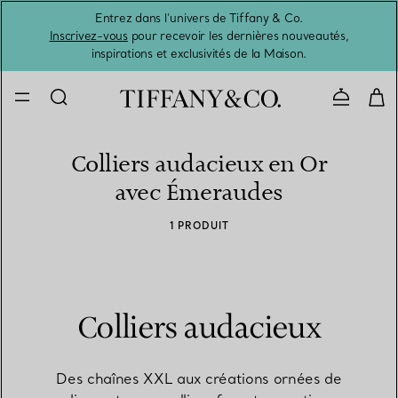
Entrez dans l’univers de Tiffany & Co.
L’été 
Inscrivez-vous
pour recevoir les dernières nouveautés,
inspirations et exclusivités de la Maison.
Contacte
Colliers audacieux en Or
avec Émeraudes
1 PRODUIT
Colliers audacieux
Des chaînes XXL aux créations ornées de