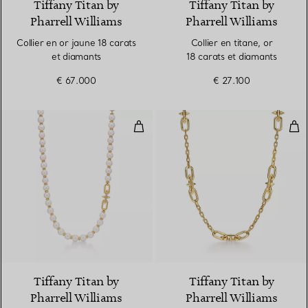
Tiffany Titan by
Tiffany Titan by
Pharrell Williams
Pharrell Williams
Collier en or jaune 18 carats
Collier en titane, or
et diamants
18 carats et diamants
€ 67.000
€ 27.100
Collier Perles en or jaune et dia
Col
Tiffany Titan by
Tiffany Titan by
Pharrell Williams
Pharrell Williams