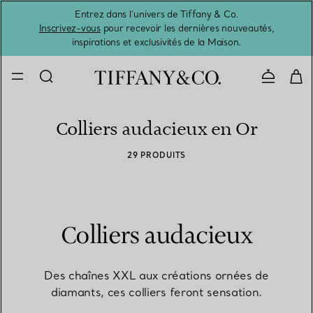
Entrez dans l’univers de Tiffany & Co.
L’été 
Inscrivez-vous
pour recevoir les dernières nouveautés,
inspirations et exclusivités de la Maison.
Contacte
Colliers audacieux en Or
29 PRODUITS
Colliers audacieux
Des chaînes XXL aux créations ornées de
diamants, ces colliers feront sensation.