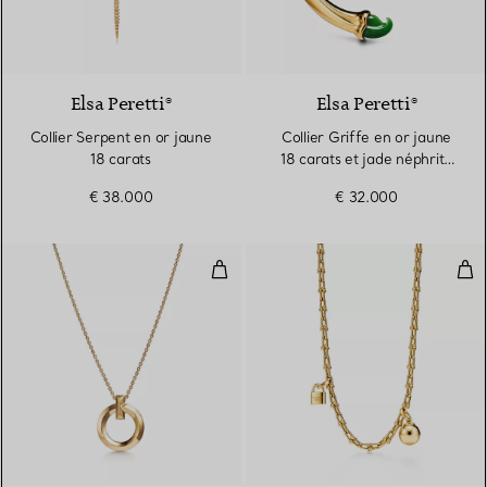
Elsa Peretti®
Elsa Peretti®
Collier Serpent en or jaune
Collier Griffe en or jaune
18 carats
18 carats et jade néphrite
vert
€ 38.000
€ 32.000
Pendentif Cercle T1 en or jaune 1
Saut