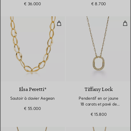
€ 36.000
€ 8.700
Sautoir à clavier Aegean
Pen
Elsa Peretti®
Tiffany Lock
Sautoir à clavier Aegean
Pendentif en or jaune
18 carats et pavé de
€ 55.000
diamants. Medium.
€ 15.800