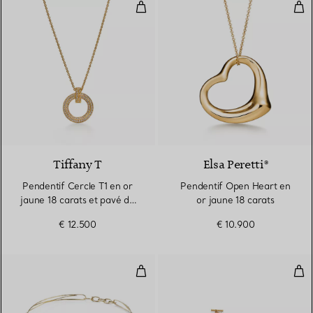
Pendentif Cercle T1 en or jaune 
Pen
3 Matériaux
Tiffany T
Elsa Peretti®
Pendentif Cercle T1 en or
Pendentif Open Heart en
jaune 18 carats et pavé de
or jaune 18 carats
diamants
€ 12.500
€ 10.900
Collier Wave
Col