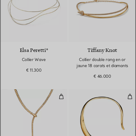
Elsa Peretti®
Tiffany Knot
Collier Wave
Collier double rang en or
jaune 18 carats et diamants
€ 11.300
€ 46.000
Collier Serpent en or jaune 18 ca
Coll