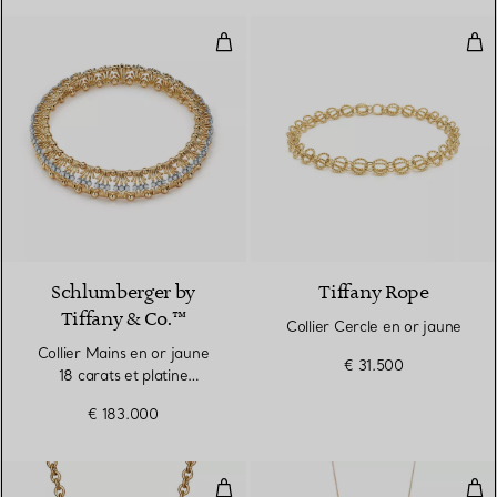
Collier Mains en or jaune 18 cara
Coll
Schlumberger by
Tiffany Rope
Tiffany & Co.™
Collier Cercle en or jaune
Collier Mains en or jaune
€ 31.500
18 carats et platine
950 millièmes
€ 183.000
Pendentif Cœur plein en or jaune
Pen