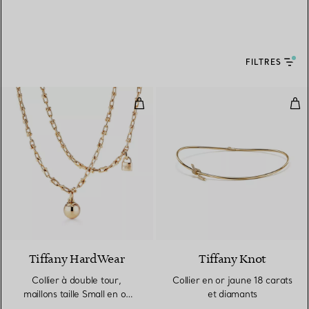
FILTRES
Collier à double tour, maillons ta
Coll
2 Matériaux
Tiffany HardWear
Tiffany Knot
Collier à double tour,
Collier en or jaune 18 carats
maillons taille Small en or
et diamants
jaune 18 carats