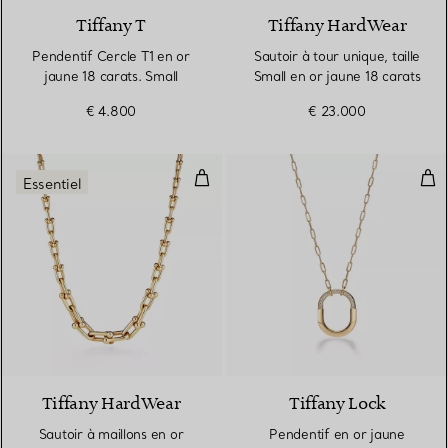
Tiffany T
Tiffany HardWear
Pendentif Cercle T1 en or
Sautoir à tour unique, taille
jaune 18 carats. Small
Small en or jaune 18 carats
€ 4.800
€ 23.000
Sautoir à maillons en or jaune 18
Pen
Essentiel
2 Matériaux
Tiffany HardWear
Tiffany Lock
Sautoir à maillons en or
Pendentif en or jaune