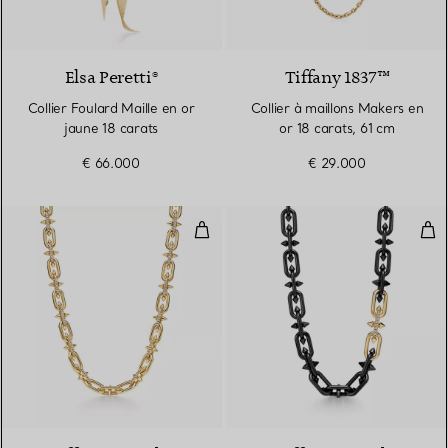
Elsa Peretti®
Tiffany 1837™
Collier Foulard Maille en or
Collier à maillons Makers en
jaune 18 carats
or 18 carats, 61 cm
€ 66.000
€ 29.000
Collier en or jaune 18 carats et 
Coll
2 Matériaux