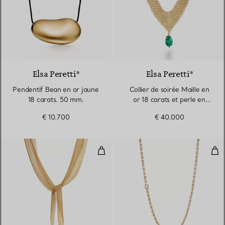
Elsa Peretti®
Elsa Peretti®
Pendentif Bean en or jaune
Collier de soirée Maille en
18 carats. 50 mm.
or 18 carats et perle en
émeraude polie
€ 10.700
€ 40.000
Collier Foulard Maille en or jaune
Coll