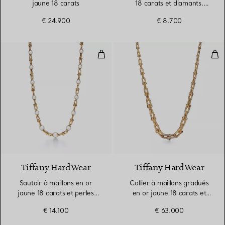
jaune 18 carats
18 carats et diamants.
Medium.
€ 24.900
€ 8.700
Sautoir à maillons en or jaune 18
Coll
Tiffany HardWear
Tiffany HardWear
Sautoir à maillons en or
Collier à maillons gradués
jaune 18 carats et perles
en or jaune 18 carats et
d’eau douce
diamants
€ 14.100
€ 63.000