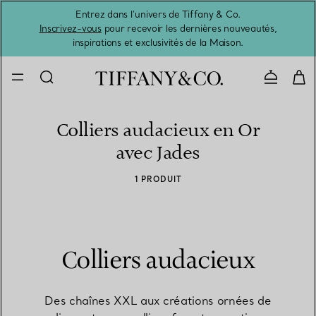
Entrez dans l’univers de Tiffany & Co.
L’été 
Inscrivez-vous
pour recevoir les dernières nouveautés,
inspirations et exclusivités de la Maison.
Contacte
Colliers audacieux en Or
avec Jades
1 PRODUIT
Colliers audacieux
Des chaînes XXL aux créations ornées de