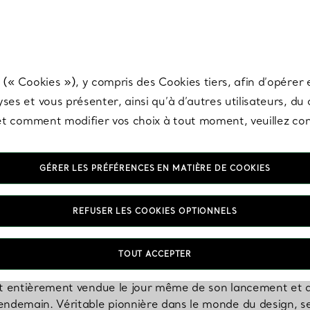
any & Co.
Inscrivez-vous
pour recevoir les dernières nouveautés, inspiration
 (« Cookies »), y compris des Cookies tiers, afin d’opérer e
ses et vous présenter, ainsi qu’à d’autres utilisateurs, du
s et comment modifier vos choix à tout moment, veuillez co
GÉRER LES PRÉFÉRENCES EN MATIÈRE DE COOKIES
Elsa Peretti
REFUSER LES COOKIES OPTIONNELS
TOUT ACCEPTER
z Tiffany & Co. en 1974 a marqué une révolution dans le mili
st entièrement vendue le jour même de son lancement et a
endemain. Véritable pionnière dans le monde du design, s