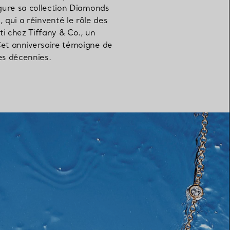
igure sa collection Diamonds
 qui a réinventé le rôle des
Elsa Peretti®
Comment assortir alliance et
 chez Tiffany & Co., un
bague de fiançailles
Cet anniversaire témoigne de
res décennies.