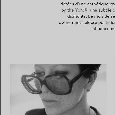
dotées d’une esthétique org
by the Yard®, une subtile c
Alliances pour femme
Alliances pour hommes
diamants. Le mois de s
évènement célébré par le la
l’influence d
Prenez
rendez-vous
avec un 