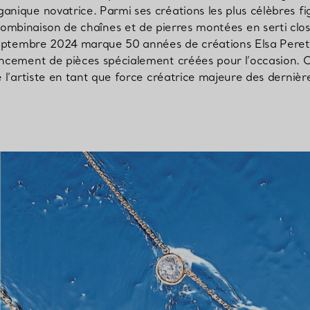
anique novatrice. Parmi ses créations les plus célèbres f
ombinaison de chaînes et de pierres montées en serti clos,
Bagues pour couples
Bagues Eternité
eptembre 2024 marque 50 années de créations Elsa Peretti
ncement de pièces spécialement créées pour l’occasion. 
e l’artiste en tant que force créatrice majeure des derniè
expert en diamants Tiffany.