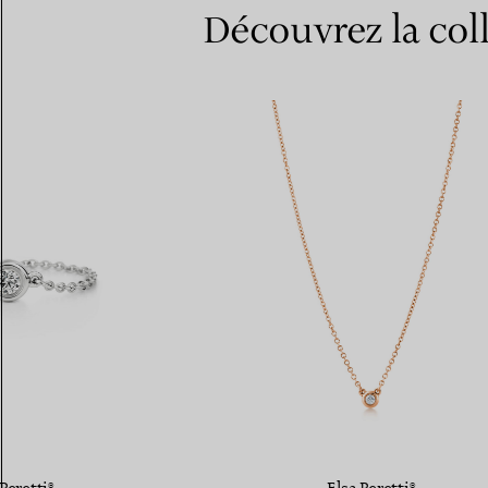
Découvrez la col
Peretti®
Elsa Peretti®