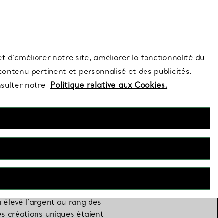
s et exclusivités de la Maison.
Contactez-nous
Connectez-vo
t d’améliorer notre site, améliorer la fonctionnalité du
 contenu pertinent et personnalisé et des publicités.
nsulter notre
Politique relative aux Cookies.
eu de la création joaillière.
 élevé l’argent au rang des
es créations uniques étaient