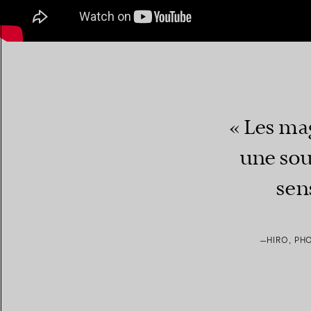
« Les ma
une sou
sens
—HIRO, PH