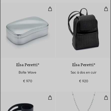
Boîte Wave
Sac 
Elsa Peretti®
Elsa Peretti®
Boîte Wave
Sac à dos en cuir
€ 970
€ 920
Boucle de ceinture Équestre
Cha