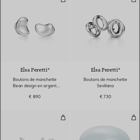
Elsa Peretti®
Elsa Peretti®
Boutons de manchette
Boutons de manchette
Bean design en argent
Sevillana
925 millièmes. 18 mm
€ 890
€ 730
Boutons de manchette Etoile de
Pre