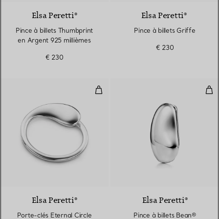
Elsa Peretti®
Elsa Peretti®
Pince à billets Thumbprint
Pince à billets Griffe
en Argent 925 millièmes
€ 230
€ 230
Porte-clés Eternal Circle
Pinc
Elsa Peretti®
Elsa Peretti®
Porte-clés Eternal Circle
Pince à billets Bean®