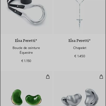
Elsa Peretti®
Elsa Peretti®
Boucle de ceinture
Chapelet
Équestre
€ 1.450
€ 1.150
Boutons de manchette Bean desig
Bou