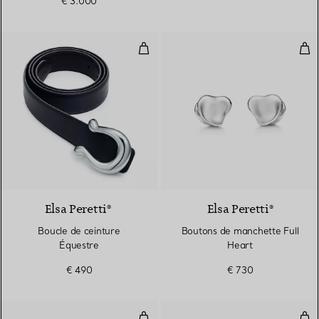
€ 3.000
Boucle de ceinture Équestre
Bou
Elsa Peretti®
Elsa Peretti®
Boucle de ceinture
Boutons de manchette Full
Équestre
Heart
€ 490
€ 730
Boutons de manchette Bean desi
Bou