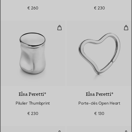
€ 260
€ 230
Pilulier Thumbprint
Por
Elsa Peretti®
Elsa Peretti®
Pilulier Thumbprint
Porte-clés Open Heart
€ 230
€ 130