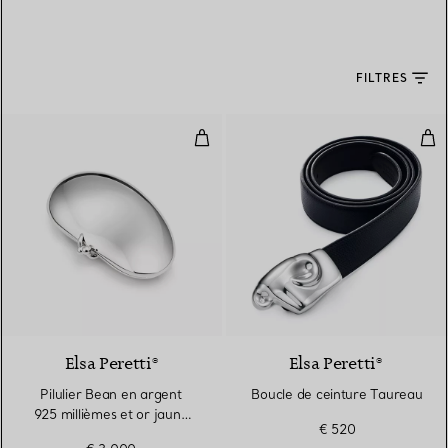
FILTRES
Pilulier Bean en argent 925 milli
Bou
Elsa Peretti®
Elsa Peretti®
Pilulier Bean en argent
Boucle de ceinture Taureau
925 millièmes et or jaune
€ 520
18 carats