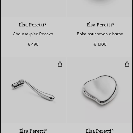
Elsa Peretti®
Elsa Peretti®
Chausse-pied Padova
Boîte pour savon à barbe
€ 490
€ 1.100
Rasoir
Pre
Elsa Peretti®
Elsa Peretti®