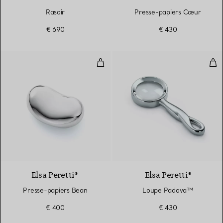
Rasoir
Presse-papiers Cœur
€ 690
€ 430
Presse-papiers Bean
Lou
Elsa Peretti®
Elsa Peretti®
Presse-papiers Bean
Loupe Padova™
€ 400
€ 430