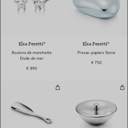
Elsa Peretti®
Elsa Peretti®
Boutons de manchette
Presse-papiers Stone
Etoile de mer
€ 750
€ 890
Chausse-pied Padova
Boî