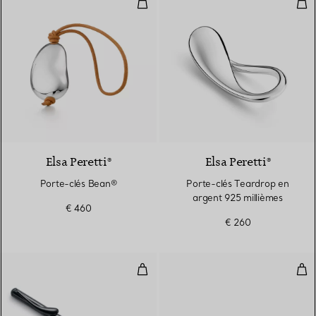
Porte-clés Bean®
Por
Elsa Peretti®
Elsa Peretti®
Porte-clés Bean®
Porte-clés Teardrop en
argent 925 millièmes
€ 460
€ 260
Stylo à bille
Etui