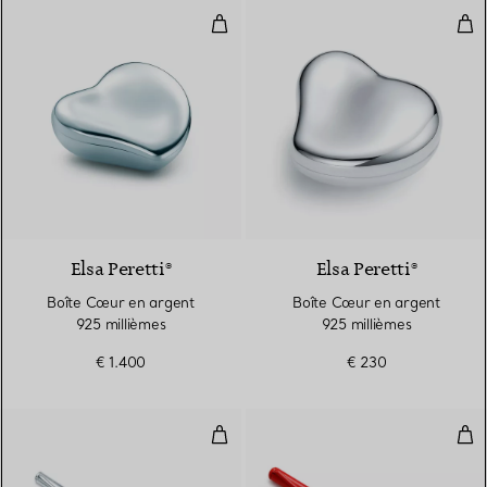
Boîte Cœur en argent 925 milliè
Boî
Elsa Peretti®
Elsa Peretti®
Boîte Cœur en argent
Boîte Cœur en argent
925 millièmes
925 millièmes
€ 1.400
€ 230
Stylo à bille
Styl