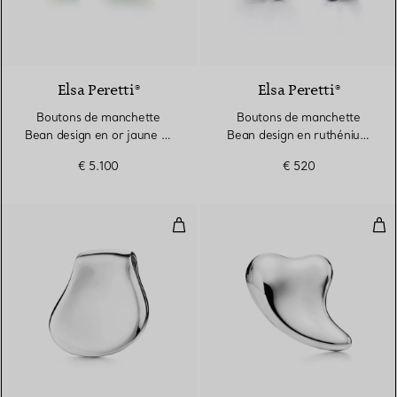
Elsa Peretti®
Elsa Peretti®
Boutons de manchette
Boutons de manchette
Bean design en or jaune et
Bean design en ruthénium
jade néphrite vert
anthracite. 18 mm
€ 5.100
€ 520
Pince à billets Thumbprint en Ar
Pinc