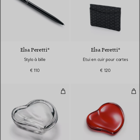
Elsa Peretti®
Elsa Peretti®
Stylo à bille
Etui en cuir pour cartes
€ 110
€ 120
Boîte Cœur en cristal
Pre