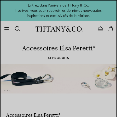
Entrez dans l’univers de Tiffany & Co.
L’été 
Inscrivez-vous
pour recevoir les dernières nouveautés,
inspirations et exclusivités de la Maison.
Contacte
Accessoires Elsa Peretti®
41 PRODUITS
Accessoires Elsa Peretti®