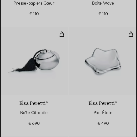
Presse-papiers Cœur
Boîte Wave
€ 110
€ 110
Boîte Citrouille
Plat
Elsa Peretti®
Elsa Peretti®
Boîte Citrouille
Plat Étoile
€ 690
€ 490