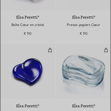
Elsa Peretti®
Elsa Peretti®
Boîte Cœur en cristal
Presse-papiers Cœur
€ 110
€ 110
Presse-papiers Cœur
Boî
Elsa Peretti®
Elsa Peretti®