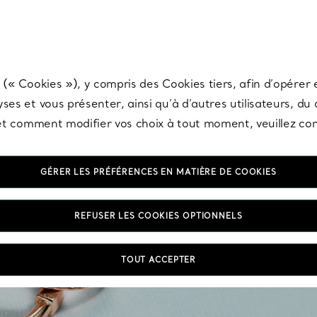
any & Co.
Inscrivez-vous
pour recevoir les dernières nouveautés, inspiration
 (« Cookies »), y compris des Cookies tiers, afin d’opérer e
ses et vous présenter, ainsi qu’à d’autres utilisateurs, du
s et comment modifier vos choix à tout moment, veuillez co
GÉRER LES PRÉFÉRENCES EN MATIÈRE DE COOKIES
REFUSER LES COOKIES OPTIONNELS
Les b
TOUT ACCEPTER
vous 
cou