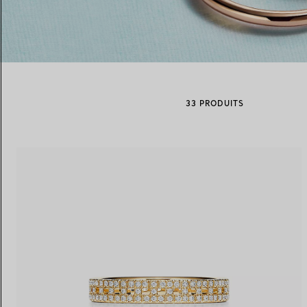
Alliances pour femme
Alliances pour hommes
33 PRODUITS
Prenez
rendez-vous
avec un 