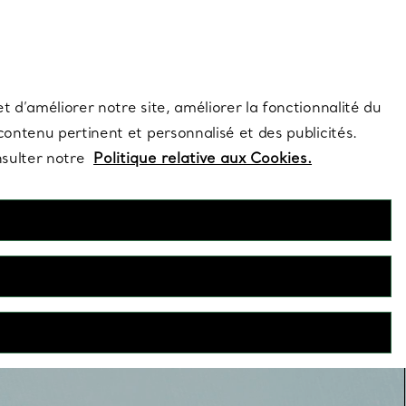
s et exclusivités de la Maison.
Contactez-nous
Connectez-vo
t d’améliorer notre site, améliorer la fonctionnalité du
 contenu pertinent et personnalisé et des publicités.
nsulter notre
Politique relative aux Cookies.
Bagues pour couples
agues pour couples célèbrent les liens qui nous unissent. Que
les choisissiez assorties ou non, nos légendaires bagues pour
ples s’associent naturellement pour refléter votre amour.