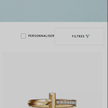
Elsa Peretti®
Comment assortir alliance et
bague de fiançailles
PERSONNALISER
FILTRES